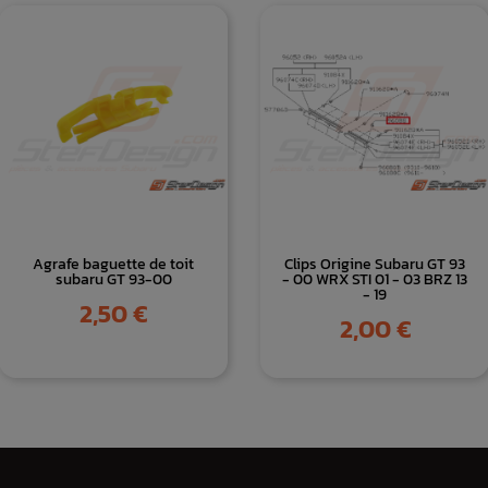
Agrafe baguette de toit
Clips Origine Subaru GT 93
subaru GT 93-00
- 00 WRX STI 01 - 03 BRZ 13
- 19
Prix
2,50 €
Prix
2,00 €