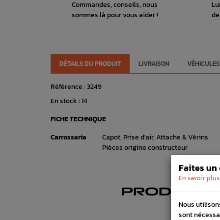
Commandes, conseils, nous
Lu
sommes là pour vous aider !
de
DÉTAILS DU PRODUIT
LIVRAISON
VÉHICULES
Référence :
3249
En stock :
14
FICHE TECHNIQUE
Carrosserie
Capot, Prise d'air, Attache & Vérins
Pièces origine constructeur
Faites un
En savoir plus
PRODUITS
Nous utilison
sont nécessa