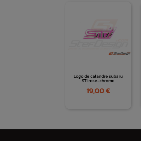
Logo de calandre subaru
STI rose-chrome
Prix
19,00 €