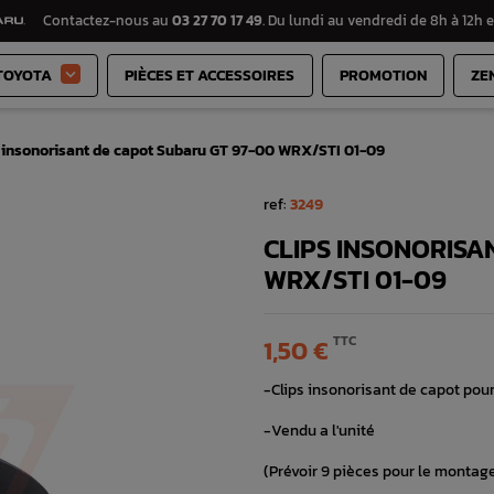
Contactez-nous au
03 27 70 17 49
. Du lundi au vendredi de 8h à 12h e
TOYOTA
PIÈCES ET ACCESSOIRES
PROMOTION
ZE

s insonorisant de capot Subaru GT 97-00 WRX/STI 01-09
ref:
3249
CLIPS INSONORISA
WRX/STI 01-09
TTC
1,50 €
-Clips insonorisant de capot pou
-Vendu a l'unité
(Prévoir 9 pièces pour le montage