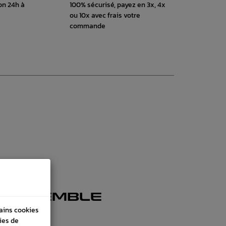
on 24h à
100% sécurisé, payez en 3x, 4x
ou 10x avec frais votre
commande
 ENSEMBLE
tains cookies
ies de