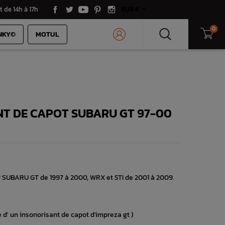
t de 14h à 17h
EUR €
0
NKY©
MOTUL
NT DE CAPOT SUBARU GT 97-00
r SUBARU GT de 1997 à 2000, WRX et STI de 2001 à 2009.
 d' un insonorisant de capot d'impreza gt )