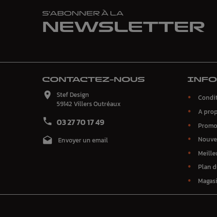
S'ABONNER À LA
NEWSLETTER
CONTACTEZ-NOUS
INF

Stef Design
Condit
59142 Villers Outréaux
A pro

03 27 70 17 49
Promo
Nouve

Envoyer un email
Meille
Plan d
Magas