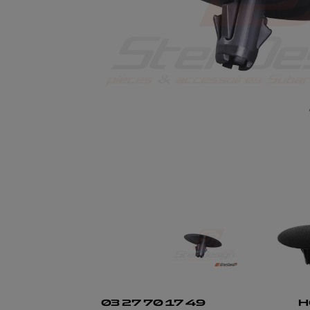
03 27 70 17 49
H