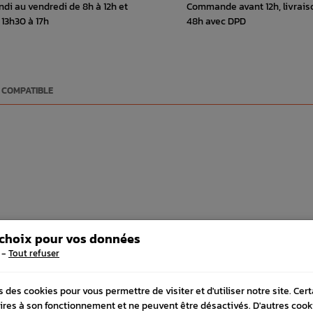
ndi au vendredi de 8h à 12h et
Commande avant 12h, livrais
 13h30 à 17h
48h avec DPD
 COMPATIBLE
 choix pour vos données
-
Tout refuser
FRÉQUEMMENT
ACHETÉS
s des cookies pour vous permettre de visiter et d'utiliser notre site. Cer
ires à son fonctionnement et ne peuvent être désactivés. D'autres cook