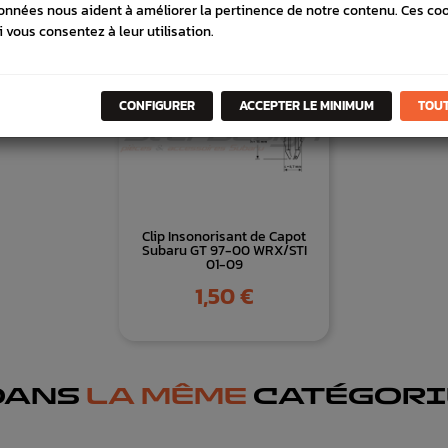
onnées nous aident à améliorer la pertinence de notre contenu. Ces co
i vous consentez à leur utilisation.
CONFIGURER
ACCEPTER LE MINIMUM
TOUT
Clip Insonorisant de Capot
Subaru GT 97-00 WRX/STI
01-09
Prix
1,50 €
DANS
LA MÊME
CATÉGORI