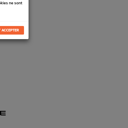
okies ne sont
 ACCEPTER
E