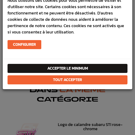
Nous utilisons des cookies pour vous permettre de visiter et
d'utiliser notre site. Certains cookies sont nécessaires à son
VÉHICULES COMPATIBLE
fonctionnement et ne peuvent être désactivés. D'autres
SCHÉMA CONSTRUCTEUR
cookies de collecte de données nous aident à améliorer la
pertinence de notre contenu. Ces cookies ne sont activés que
Marque :
SUBARU
si vous consentez à leur utilisation.
Référence :
3183
CONFIGURER
FICHE TECHNIQUE
Carrosserie
Calandre, Splitter
ACCEPTER LE MINIMUM
TOUT ACCEPTER
DANS
LA MÊME
CATÉGORIE
Logo de calandre subaru STI rose-
chrome