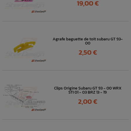
Prix
19,00 €
Agrafe baguette de toit subaru GT 93-
00
Prix
2,50 €
Clips Origine Subaru GT 93 - 00 WRX
STI 01 - 03 BRZ 13 - 19
Prix
2,00 €