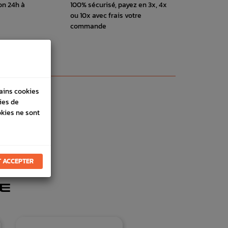
on 24h à
100% sécurisé, payez en 3x, 4x
ou 10x avec frais votre
commande
tains cookies
ies de
okies ne sont
 ACCEPTER
E