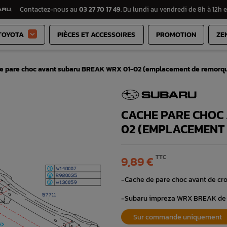
Contactez-nous au
03 27 70 17 49
. Du lundi au vendredi de 8h à 12h e
TOYOTA
PIÈCES ET ACCESSOIRES
PROMOTION
ZE

e pare choc avant subaru BREAK WRX 01-02 (emplacement de remorq
CACHE PARE CHOC
02 (EMPLACEMENT
TTC
9,89 €
-Cache de pare choc avant de c
-Subaru impreza WRX BREAK de 
Sur commande uniquement