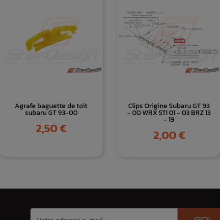
Agrafe baguette de toit
Clips Origine Subaru GT 93
subaru GT 93-00
- 00 WRX STI 01 - 03 BRZ 13
- 19
Prix
2,50 €
Prix
2,00 €
GO!