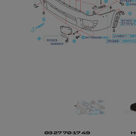
03 27 70 17 49
H