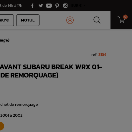
t de 14h à 17h
EUR €
0
NKY©
MOTUL
uage)
ref:
3134
 AVANT SUBARU BREAK WRX 01-
 DE REMORQUAGE)
rochet de remorquage
2001 à 2002