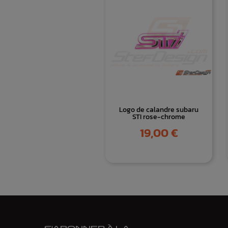
Logo de calandre subaru
STI rose-chrome
Prix
19,00 €