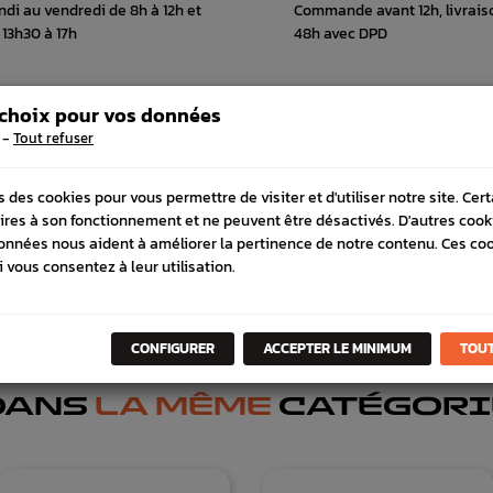
ndi au vendredi de 8h à 12h et
Commande avant 12h, livrais
 13h30 à 17h
48h avec DPD
 choix pour vos données
-
Tout refuser
 COMPATIBLE
s des cookies pour vous permettre de visiter et d'utiliser notre site. Cer
ires à son fonctionnement et ne peuvent être désactivés. D'autres cook
onnées nous aident à améliorer la pertinence de notre contenu. Ces co
i vous consentez à leur utilisation.
CONFIGURER
ACCEPTER LE MINIMUM
TOUT
DANS
LA MÊME
CATÉGORI