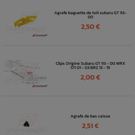
Agrafe baguette de toit subaru GT 93-
00
Prix
2,50 €
Clips Origine Subaru GT 93 - 00 WRX
STI 01 - 03 BRZ 13 - 19
Prix
2,00 €
Agrafe de bas caisse
Prix
2,51 €