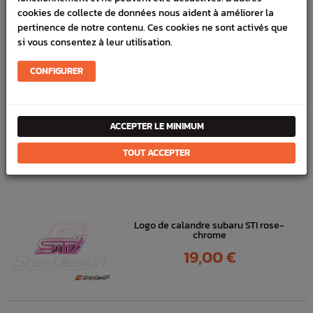
cookies de collecte de données nous aident à améliorer la
pertinence de notre contenu. Ces cookies ne sont activés que
Référence :
3402
si vous consentez à leur utilisation.
FICHE TECHNIQUE
CONFIGURER
Carrosserie
Pièces origine constructeur
ACCEPTER LE MINIMUM
DANS
LA MÊME
TOUT ACCEPTER
CATÉGORIE
Logo de calandre subaru STI rose-
chrome
Prix
19,00 €