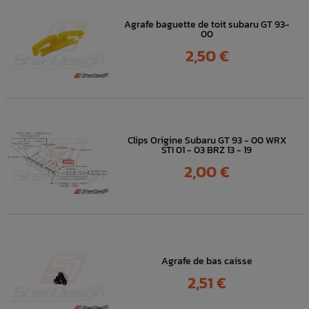
Agrafe baguette de toit subaru GT 93-
00
Prix
2,50 €
Clips Origine Subaru GT 93 - 00 WRX
STI 01 - 03 BRZ 13 - 19
Prix
2,00 €
Agrafe de bas caisse
Prix
2,51 €