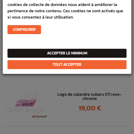
Marque :
SUBARU
cookies de collecte de données nous aident à améliorer la
pertinence de notre contenu. Ces cookies ne sont activés que
Référence :
3639
si vous consentez à leur utilisation.
FICHE TECHNIQUE
CONFIGURER
Carrosserie
Pièces origine constructeur
ACCEPTER LE MINIMUM
DANS
LA MÊME
TOUT ACCEPTER
CATÉGORIE
Logo de calandre subaru STI rose-
chrome
Prix
19,00 €