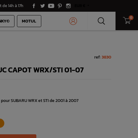
t de 14h à 17h
EUR €
0
NKY©
MOTUL
ref:
3830
C CAPOT WRX/STI 01-07
 pour SUBARU WRX et STI de 2001 à 2007