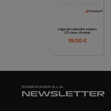
Logo de calandre subaru
STI rose-chrome
Prix
19,00 €
S'ABONNER À LA
NEWSLETTER