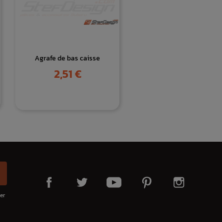
Agrafe de bas caisse
Prix
2,51 €
er