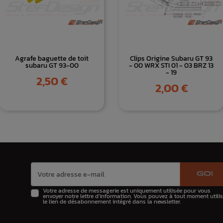
Agrafe baguette de toit
Clips Origine Subaru GT 93
subaru GT 93-00
- 00 WRX STI 01 - 03 BRZ 13
- 19
Prix
2,50 €
Prix
2,00 €
GO!
Votre adresse de messagerie est uniquement utilisée pour vous
envoyer notre lettre d'information. Vous pouvez à tout moment utilis
le lien de désabonnement intégré dans la newsletter.