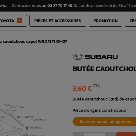
Contactez-nous au
03 27 70 17 49
. Du lundi au vendredi de 8h à 12h e
TOYOTA
PIÈCES ET ACCESSOIRES
PROMOTION
ZE

e caoutchouc capot WRX/STI 01-07
BUTÉE CAOUTCHOU
TTC
3,60 €
Butée caoutchouc (2nd) de capot
Pièce d'origine constructeur
Sur commande uniquement