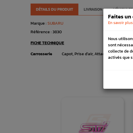
DÉTAILS DU PRODUIT
LIVRAISON
VÉHICULES
Faites un
En savoir plus
Marque :
SUBARU
Référence :
3830
Nous utilison
FICHE TECHNIQUE
sont nécessa
collecte de d
Carrosserie
Capot, Prise d'air, Attache & Vérins
activés que s