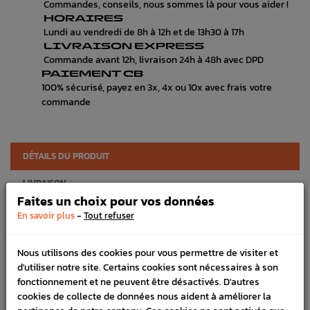
Commandes, conseils, nous sommes là pour vous aider !
HORAIRES
Lundi au vendredi de 8h à 12h et de 13h30 à 17h
LIVRAISON EXPRESS
Commande avant 12h, livraison 24h à 48h avec DPD
PAIEMENT CB
100% sécurisé, payez en 3x, 4x ou 10x avec frais votre
commande
DÉTAILS DU PRODUIT
LIVRAISON
Faites un choix pour vos données
VÉHICULES COMPATIBLE
-
En savoir plus
Tout refuser
SCHÉMA CONSTRUCTEUR
Nous utilisons des cookies pour vous permettre de visiter et
Marque :
SUBARU
d'utiliser notre site. Certains cookies sont nécessaires à son
fonctionnement et ne peuvent être désactivés. D'autres
Référence :
3461
cookies de collecte de données nous aident à améliorer la