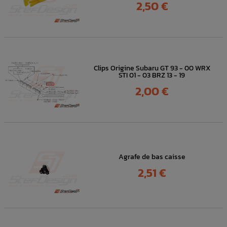
Prix
2,50 €
Clips Origine Subaru GT 93 - 00 WRX
STI 01 - 03 BRZ 13 - 19
Prix
2,00 €
Agrafe de bas caisse
Prix
2,51 €