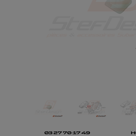
03 27 70 17 49
H