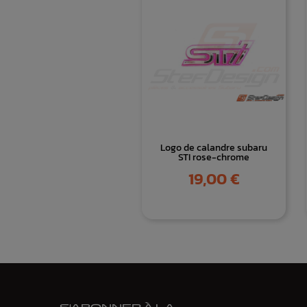
Logo de calandre subaru
STI rose-chrome
Prix
19,00 €