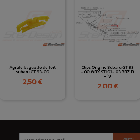
Agrafe baguette de toit
Clips Origine Subaru GT 93
subaru GT 93-00
- 00 WRX STI 01 - 03 BRZ 13
- 19
Prix
2,50 €
Prix
2,00 €
GO!