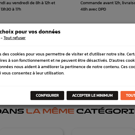
ndi au vendredi de 8h à 12h et
Commande avant 12h, livrais
 13h30 à 17h
48h avec DPD
 choix pour vos données
-
Tout refuser
 COMPATIBLE
SCHÉMA CONSTRUCTEUR
s des cookies pour vous permettre de visiter et d'utiliser notre site. Cer
ires à son fonctionnement et ne peuvent être désactivés. D'autres cook
onnées nous aident à améliorer la pertinence de notre contenu. Ces co
i vous consentez à leur utilisation.
CONFIGURER
ACCEPTER LE MINIMUM
TOUT
DANS
LA MÊME
CATÉGORI