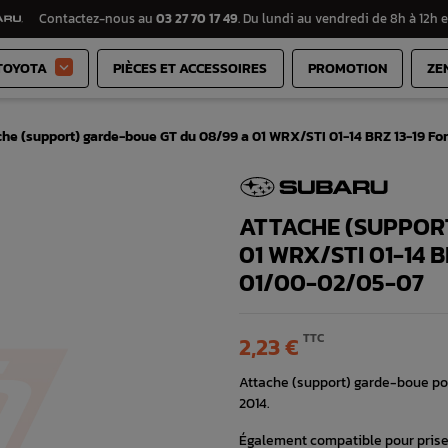
Contactez-nous au
03 27 70 17 49
. Du lundi au vendredi de 8h à 12h e
TOYOTA
PIÈCES ET ACCESSOIRES
PROMOTION
ZE

che (support) garde-boue GT du 08/99 a 01 WRX/STI 01-14 BRZ 13-19 Fo
ATTACHE (SUPPOR
01 WRX/STI 01-14 
01/00-02/05-07
TTC
2,23 €
Attache (support) garde-boue po
2014.
Également compatible pour prise 