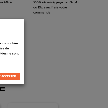
on 24h à
100% sécurisé, payez en 3x, 4x
ou 10x avec frais votre
commande
tains cookies
ies de
okies ne sont
 ACCEPTER
E