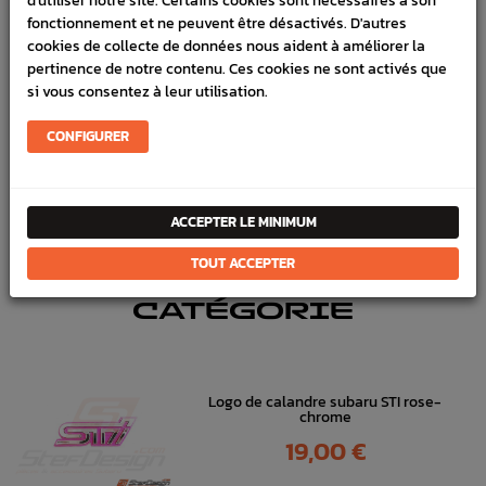
d'utiliser notre site. Certains cookies sont nécessaires à son
VÉHICULES COMPATIBLE
fonctionnement et ne peuvent être désactivés. D'autres
cookies de collecte de données nous aident à améliorer la
SCHÉMA CONSTRUCTEUR
pertinence de notre contenu. Ces cookies ne sont activés que
si vous consentez à leur utilisation.
Référence :
1646
CONFIGURER
FICHE TECHNIQUE
Carrosserie
Pièces origine constructeur
ACCEPTER LE MINIMUM
TOUT ACCEPTER
DANS
LA MÊME
CATÉGORIE
Logo de calandre subaru STI rose-
chrome
Prix
19,00 €