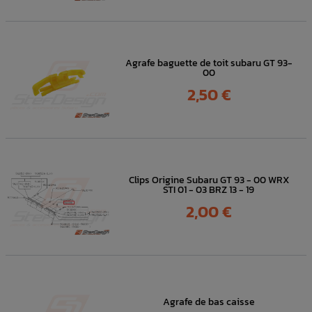
Agrafe baguette de toit subaru GT 93-
00
Prix
2,50 €
Clips Origine Subaru GT 93 - 00 WRX
STI 01 - 03 BRZ 13 - 19
Prix
2,00 €
Agrafe de bas caisse