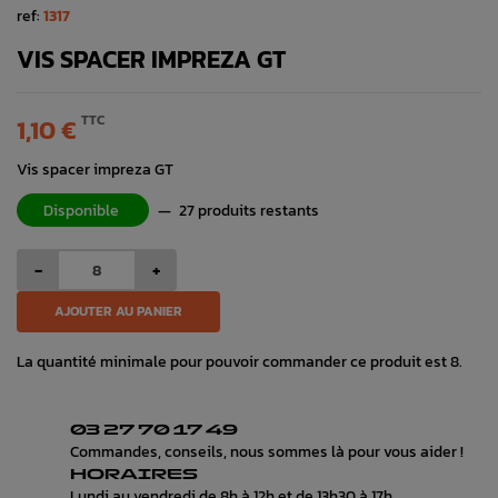
ref:
1317
VIS SPACER IMPREZA GT
TTC
1,10 €
Vis spacer impreza GT
Disponible
—
27 produits restants
-
+
AJOUTER AU PANIER
La quantité minimale pour pouvoir commander ce produit est 8.
03 27 70 17 49
Commandes, conseils, nous sommes là pour vous aider !
HORAIRES
Lundi au vendredi de 8h à 12h et de 13h30 à 17h