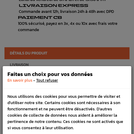
LIVRAISON EXPRESS
Commande avant 12h, livraison 24h à 48h avec DPD
PAIEMENT CB
100% sécurisé, payez en 3x, 4x ou 10x avec frais votre
commande
DÉTAILS DU PRODUIT
LIVRAISON
Faites un choix pour vos données
VÉHICULES COMPATIBLE
-
En savoir plus
Tout refuser
Référence :
1317
Nous utilisons des cookies pour vous permettre de visiter et
En stock :
27
d'utiliser notre site. Certains cookies sont nécessaires à son
fonctionnement et ne peuvent être désactivés. D'autres
FICHE TECHNIQUE
cookies de collecte de données nous aident à améliorer la
Admission
Collecteurs, papillons,spacers & TGV
pertinence de notre contenu. Ces cookies ne sont activés que
si vous consentez à leur utilisation.