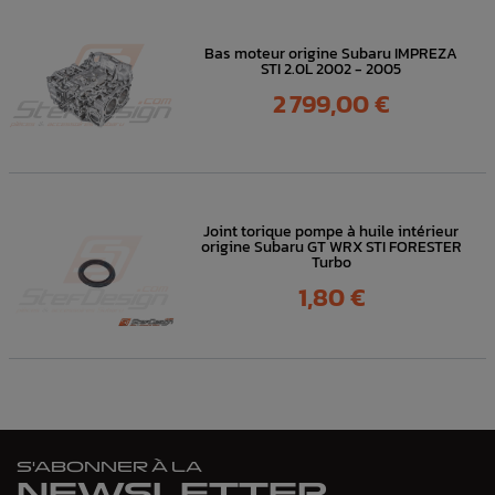
Bas moteur origine Subaru IMPREZA
STI 2.0L 2002 - 2005
Prix
2 799,00 €
Joint torique pompe à huile intérieur
origine Subaru GT WRX STI FORESTER
Turbo
Prix
1,80 €
S'ABONNER À LA
NEWSLETTER