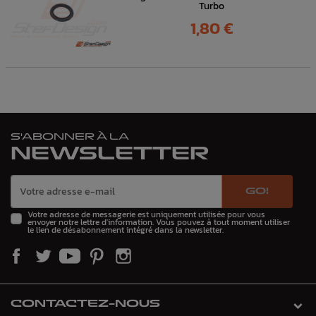
Turbo
Prix
1,80 €
S'ABONNER À LA
NEWSLETTER
GO!
Votre adresse de messagerie est uniquement utilisée pour vous
envoyer notre lettre d'information. Vous pouvez à tout moment utiliser
le lien de désabonnement intégré dans la newsletter.
CONTACTEZ-NOUS