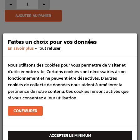
-
+
AJOUTER AU PANIER
03 27 70 17 49
Faites un choix pour vos données
Commandes, conseils, nous sommes là pour vous aider !
-
En savoir plus
Tout refuser
HORAIRES
Lundi au vendredi de 8h à 12h et de 13h30 à 17h
LIVRAISON EXPRESS
Nous utilisons des cookies pour vous permettre de visiter et
Commande avant 12h, livraison 24h à 48h avec DPD
d'utiliser notre site. Certains cookies sont nécessaires à son
PAIEMENT CB
fonctionnement et ne peuvent être désactivés. D'autres
100% sécurisé, payez en 3x, 4x ou 10x avec frais votre
cookies de collecte de données nous aident à améliorer la
commande
pertinence de notre contenu. Ces cookies ne sont activés que
si vous consentez à leur utilisation.
CONFIGURER
DÉTAILS DU PRODUIT
LIVRAISON
ACCEPTER LE MINIMUM
VÉHICULES COMPATIBLE