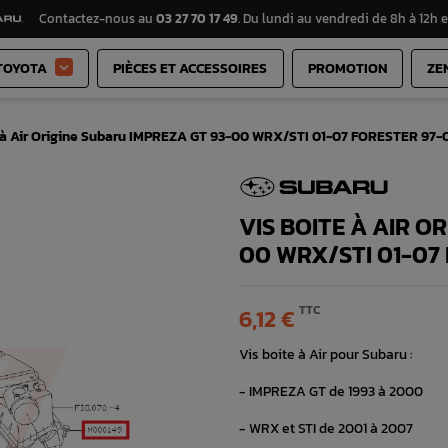
Contactez-nous au
03 27 70 17 49
. Du lundi au vendredi de 8h à 12h e
TOYOTA
PIÈCES ET ACCESSOIRES
PROMOTION
ZE

e à Air Origine Subaru IMPREZA GT 93-00 WRX/STI 01-07 FORESTER 97-
VIS BOITE À AIR O
00 WRX/STI 01-07
TTC
6,12 €
Vis boite à Air pour Subaru :
- IMPREZA GT de 1993 à 2000
- WRX et STI de 2001 à 2007