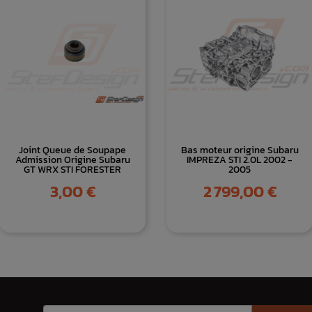
Joint Queue de Soupape
Bas moteur origine Subaru
Admission Origine Subaru
IMPREZA STI 2.0L 2002 -
GT WRX STI FORESTER
2005
Prix
Prix
3,00 €
2 799,00 €