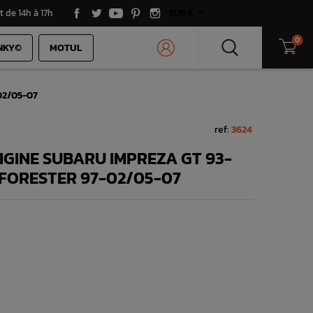
t de 14h à 17h
EUR €
0
NKY©
MOTUL
02/05-07
ref:
3624
RIGINE SUBARU IMPREZA GT 93-
 FORESTER 97-02/05-07