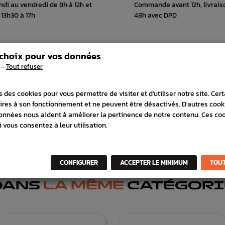
ndi au vendredi de 8h à 12h et
Commande avant 12h, livrais
 13h30 à 17h
48h avec DPD
 choix pour vos données
 COMPATIBLE
SCHÉMA CONSTRUCTEUR
-
Tout refuser
s des cookies pour vous permettre de visiter et d'utiliser notre site. Cer
ires à son fonctionnement et ne peuvent être désactivés. D'autres cook
onnées nous aident à améliorer la pertinence de notre contenu. Ces co
i vous consentez à leur utilisation.
CONFIGURER
ACCEPTER LE MINIMUM
TOUT
DANS
LA MÊME
CATÉGORI