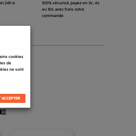
on 24h à
100% sécurisé, payez en 3x, 4x
ou 10x avec frais votre
commande
tains cookies
ies de
okies ne sont
 ACCEPTER
E