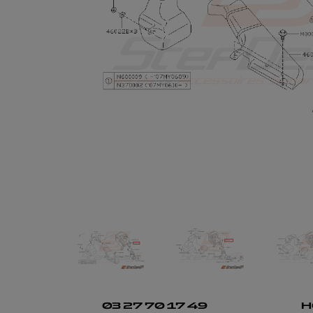
03 27 70 17 49
H