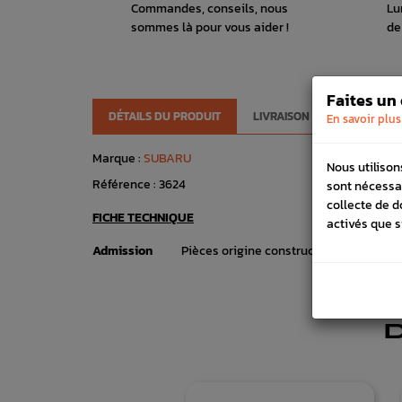
Commandes, conseils, nous
Lu
sommes là pour vous aider !
de
Faites un
DÉTAILS DU PRODUIT
LIVRAISON
VÉHICULES
En savoir plus
Marque :
SUBARU
Nous utilison
Référence :
3624
sont nécessa
collecte de d
FICHE TECHNIQUE
activés que s
Admission
Pièces origine constructeur