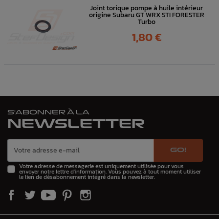
Joint torique pompe à huile intérieur
origine Subaru GT WRX STI FORESTER
Turbo
Prix
1,80 €
S'ABONNER À LA
NEWSLETTER
GO!
Votre adresse de messagerie est uniquement utilisée pour vous
envoyer notre lettre d'information. Vous pouvez à tout moment utiliser
le lien de désabonnement intégré dans la newsletter.