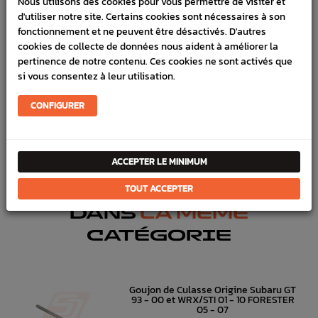
Nous utilisons des cookies pour vous permettre de visiter et
d'utiliser notre site. Certains cookies sont nécessaires à son
VÉHICULES COMPATIBLE
fonctionnement et ne peuvent être désactivés. D'autres
SCHÉMA CONSTRUCTEUR
cookies de collecte de données nous aident à améliorer la
pertinence de notre contenu. Ces cookies ne sont activés que
si vous consentez à leur utilisation.
Marque :
SUBARU
Référence :
2006
CONFIGURER
FICHE TECHNIQUE
Turbo
Durites
ACCEPTER LE MINIMUM
TOUT ACCEPTER
DANS
LA MÊME
CATÉGORIE
Goujon de Culasse Origine Subaru GT
93 - 00 et WRX/STI 01 - 10 FORESTER
05 - 07