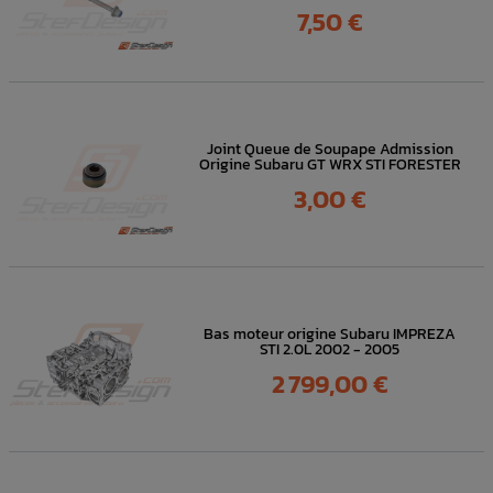
Prix
7,50 €
Joint Queue de Soupape Admission
Origine Subaru GT WRX STI FORESTER
Prix
3,00 €
Bas moteur origine Subaru IMPREZA
STI 2.0L 2002 - 2005
Prix
2 799,00 €