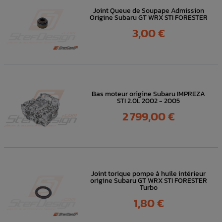
Joint Queue de Soupape Admission
Origine Subaru GT WRX STI FORESTER
Prix
3,00 €
Bas moteur origine Subaru IMPREZA
STI 2.0L 2002 - 2005
Prix
2 799,00 €
Joint torique pompe à huile intérieur
origine Subaru GT WRX STI FORESTER
Turbo
Prix
1,80 €