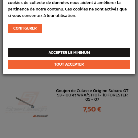
cookies de collecte de données nous aident à améliorer la
Référence :
2887
pertinence de notre contenu. Ces cookies ne sont activés que
si vous consentez à leur utilisation.
FICHE TECHNIQUE
CONFIGURER
Turbo
Durites
ACCEPTER LE MINIMUM
DANS
LA MÊME
TOUT ACCEPTER
CATÉGORIE
Goujon de Culasse Origine Subaru GT
93 - 00 et WRX/STI 01 - 10 FORESTER
05 - 07
Prix
7,50 €