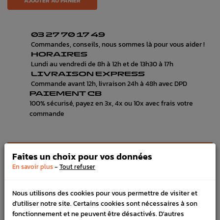
AJOUTER AU PANIER
03 27 70 17 49
Commandes, conseils, nous sommes là pour vous aider !
HORAIRES
Lundi au vendredi de 8h à 12h et de 13h30 à 17h
LIVRAISON EXPRESS
Commande avant 12h, livraison 24h à 48h avec DPD
PAIEMENT CB
100% sécurisé, payez en 3x, 4x ou 10x avec frais votre
commande
DÉTAILS DU PRODUIT
Faites un choix pour vos données
-
En savoir plus
Tout refuser
LIVRAISON
VÉHICULES COMPATIBLE
Nous utilisons des cookies pour vous permettre de visiter et
d'utiliser notre site. Certains cookies sont nécessaires à son
SCHÉMA CONSTRUCTEUR
fonctionnement et ne peuvent être désactivés. D'autres