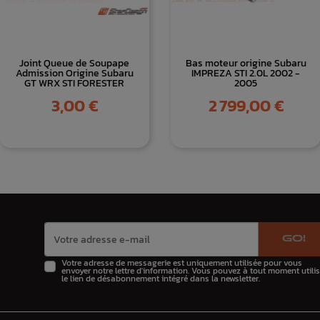
Joint Queue de Soupape
Bas moteur origine Subaru
Admission Origine Subaru
IMPREZA STI 2.0L 2002 -
GT WRX STI FORESTER
2005
Prix
Prix
3,00 €
2 799,00 €
GO!
Votre adresse de messagerie est uniquement utilisée pour vous
envoyer notre lettre d'information. Vous pouvez à tout moment utilis
le lien de désabonnement intégré dans la newsletter.