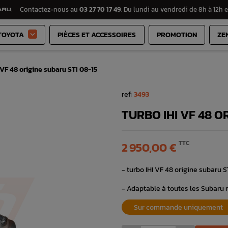
Contactez-nous au
03 27 70 17 49
. Du lundi au vendredi de 8h à 12h e
TOYOTA
PIÈCES ET ACCESSOIRES
PROMOTION
ZE

 VF 48 origine subaru STI 08-15
ref:
3493
TURBO IHI VF 48 O
TTC
2 950,00 €
- turbo IHI VF 48 origine subaru S
- Adaptable à toutes les Subaru
Sur commande uniquement