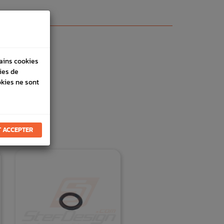
tains cookies
ies de
okies ne sont
E
 ACCEPTER