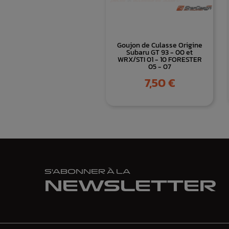
Goujon de Culasse Origine
Subaru GT 93 - 00 et
WRX/STI 01 - 10 FORESTER
05 - 07
Prix
7,50 €
S'ABONNER À LA
NEWSLETTER