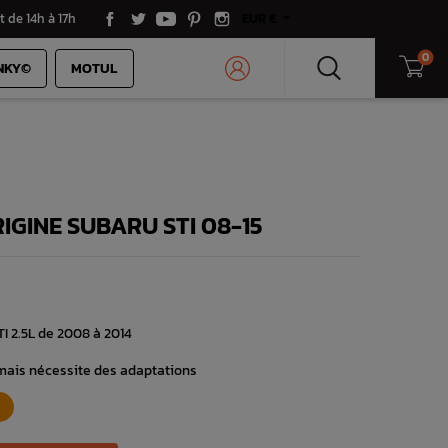
t de 14h à 17h
EUR €
0
NKY©
MOTUL
RIGINE SUBARU STI 08-15
TI 2.5L de 2008 à 2014
 mais nécessite des adaptations