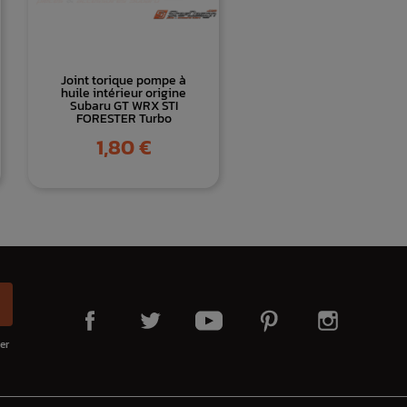
Joint torique pompe à
huile intérieur origine
Subaru GT WRX STI
FORESTER Turbo
Prix
1,80 €
er