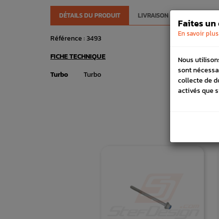
DÉTAILS DU PRODUIT
LIVRAISON
VÉHICULES
Faites un
En savoir plus
Référence :
3493
FICHE TECHNIQUE
Nous utilison
sont nécessa
Turbo
Turbo
collecte de d
activés que s