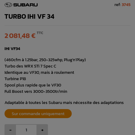
ref:
3745
TURBO IHI VF 34
TTC
2 081,48 €
IHI VF34
(460cfm à 1.25bar, 250-325whp, Plug'n'Play)
Turbo des WRX STi 7 Spec C
Identique au VF30, mais à roulement
Turbine P18
Spool plus rapide que le VF30
Full Boost vers 3000-3500tr/min
Adaptable à toutes les Subaru mais nécessite des adaptations
Sur commande uniquement
-
+