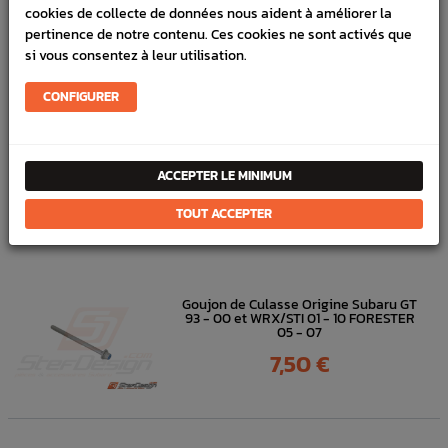
Marque :
SUBARU
cookies de collecte de données nous aident à améliorer la
Référence :
3745
pertinence de notre contenu. Ces cookies ne sont activés que
si vous consentez à leur utilisation.
FICHE TECHNIQUE
CONFIGURER
Turbo
Turbo
ACCEPTER LE MINIMUM
DANS
LA MÊME
TOUT ACCEPTER
CATÉGORIE
Goujon de Culasse Origine Subaru GT
93 - 00 et WRX/STI 01 - 10 FORESTER
05 - 07
Prix
7,50 €