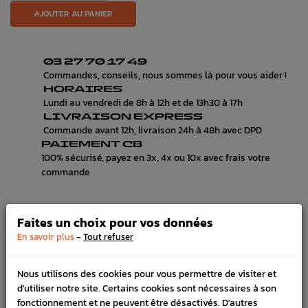
AJOUTER AU PANIER
03 27 70 17 49
Commandes, conseils, nous sommes là pour vous aider !
HORAIRES
Lundi au vendredi de 8h à 12h et de 13h30 à 17h
LIVRAISON EXPRESS
Commande avant 12h, livraison 24h à 48h avec DPD
PAIEMENT CB
100% sécurisé, payez en 3x, 4x ou 10x avec frais votre
commande
Faites un choix pour vos données
DÉTAILS DU PRODUIT
-
En savoir plus
Tout refuser
LIVRAISON
Nous utilisons des cookies pour vous permettre de visiter et
VÉHICULES COMPATIBLE
d'utiliser notre site. Certains cookies sont nécessaires à son
fonctionnement et ne peuvent être désactivés. D'autres