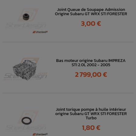
Joint Queue de Soupape Admission
Origine Subaru GT WRX STI FORESTER
Prix
3,00 €
Bas moteur origine Subaru IMPREZA
STI 2.0L 2002 - 2005
Prix
2 799,00 €
Joint torique pompe à huile intérieur
origine Subaru GT WRX STI FORESTER
Turbo
Prix
1,80 €