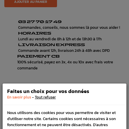
AJOUTER AU PANIER
03 27 70 17 49
Commandes, conseils, nous sommes là pour vous aider !
HORAIRES
Lundi au vendredi de 8h à 12h et de 13h30 à 17h
LIVRAISON EXPRESS
Commande avant 12h, livraison 24h à 48h avec DPD
PAIEMENT CB
100% sécurisé, payez en 3x, 4x ou 10x avec frais votre
commande
Faites un choix pour vos données
DÉTAILS DU PRODUIT
-
En savoir plus
Tout refuser
LIVRAISON
Nous utilisons des cookies pour vous permettre de visiter et
VÉHICULES COMPATIBLE
d'utiliser notre site. Certains cookies sont nécessaires à son
fonctionnement et ne peuvent être désactivés. D'autres
Référence :
4327