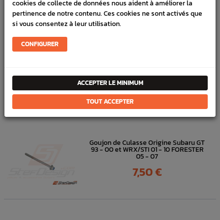
cookies de collecte de données nous aident à améliorer la
En stock :
7
pertinence de notre contenu. Ces cookies ne sont activés que
si vous consentez à leur utilisation.
FICHE TECHNIQUE
CONFIGURER
Eau & huile
Thermostats, bouchons & sonde
ACCEPTER LE MINIMUM
DANS
LA MÊME
TOUT ACCEPTER
CATÉGORIE
Goujon de Culasse Origine Subaru GT
93 - 00 et WRX/STI 01 - 10 FORESTER
05 - 07
Prix
7,50 €