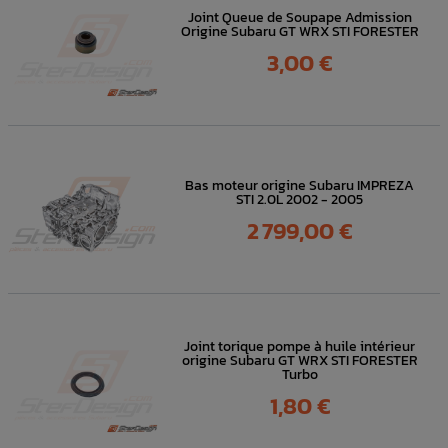
Joint Queue de Soupape Admission
Origine Subaru GT WRX STI FORESTER
Prix
3,00 €
Bas moteur origine Subaru IMPREZA
STI 2.0L 2002 - 2005
Prix
2 799,00 €
Joint torique pompe à huile intérieur
origine Subaru GT WRX STI FORESTER
Turbo
Prix
1,80 €