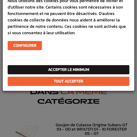
Nous utilisons des cookies pour vous permettre de visiter et
d'utiliser notre site. Certains cookies sont nécessaires à son
VÉHICULES COMPATIBLE
fonctionnement et ne peuvent être désactivés. D'autres
SCHÉMA CONSTRUCTEUR
cookies de collecte de données nous aident à améliorer la
pertinence de notre contenu. Ces cookies ne sont activés que
si vous consentez à leur utilisation.
Marque :
SUBARU
Référence :
4393
CONFIGURER
FICHE TECHNIQUE
Climatisation & Chauffage
Pièce origine constructeur
ACCEPTER LE MINIMUM
TOUT ACCEPTER
DANS
LA MÊME
CATÉGORIE
Goujon de Culasse Origine Subaru GT
93 - 00 et WRX/STI 01 - 10 FORESTER
05 - 07