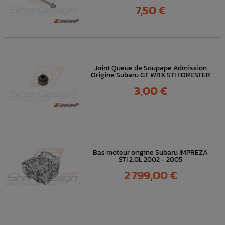
Prix
7,50 €
Joint Queue de Soupape Admission
Origine Subaru GT WRX STI FORESTER
Prix
3,00 €
Bas moteur origine Subaru IMPREZA
STI 2.0L 2002 - 2005
Prix
2 799,00 €