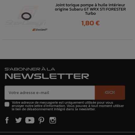
Joint torique pompe à huile intérieur
origine Subaru GT WRX STI FORESTER
Turbo
Prix
1,80 €
S'ABONNER À LA
NEWSLETTER
GO!
Votre adresse de messagerie est uniquement utilisée pour vous
envoyer notre lettre d'information. Vous pouvez à tout moment utiliser
le lien de désabonnement intégré dans la newsletter.