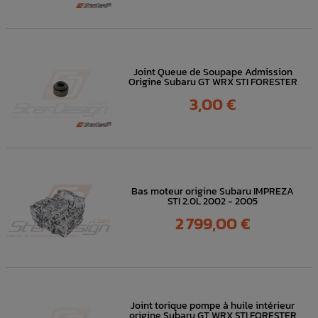
Joint Queue de Soupape Admission
Origine Subaru GT WRX STI FORESTER
Prix
3,00 €
Bas moteur origine Subaru IMPREZA
STI 2.0L 2002 - 2005
Prix
2 799,00 €
Joint torique pompe à huile intérieur
origine Subaru GT WRX STI FORESTER