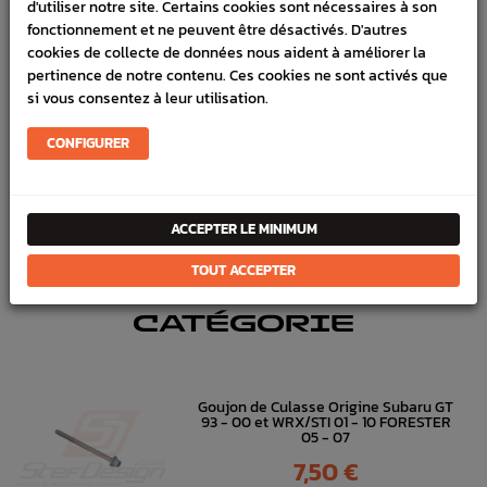
d'utiliser notre site. Certains cookies sont nécessaires à son
fonctionnement et ne peuvent être désactivés. D'autres
Marque :
SUBARU
cookies de collecte de données nous aident à améliorer la
pertinence de notre contenu. Ces cookies ne sont activés que
Référence :
2481
si vous consentez à leur utilisation.
En stock :
1
CONFIGURER
FICHE TECHNIQUE
Eau & huile
Radiateurs d'eau et ventilateurs
ACCEPTER LE MINIMUM
TOUT ACCEPTER
DANS
LA MÊME
CATÉGORIE
Goujon de Culasse Origine Subaru GT
93 - 00 et WRX/STI 01 - 10 FORESTER
05 - 07
Prix
7,50 €