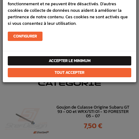
fonctionnement et ne peuvent être désactivés. D'autres
cookies de collecte de données nous aident à améliorer la
Marque :
SUBARU
pertinence de notre contenu. Ces cookies ne sont activés que
Référence :
11962
si vous consentez à leur utilisation.
FICHE TECHNIQUE
CONFIGURER
Allumage
Bougie & faisceau
ACCEPTER LE MINIMUM
DANS
LA MÊME
TOUT ACCEPTER
CATÉGORIE
Goujon de Culasse Origine Subaru GT
93 - 00 et WRX/STI 01 - 10 FORESTER
05 - 07
Prix
7,50 €