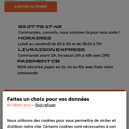
AJOUTER AU PANIER
03 27 70 17 49
Commandes, conseils, nous sommes là pour vous aider !
HORAIRES
Lundi au vendredi de 8h à 12h et de 13h30 à 17h
LIVRAISON EXPRESS
Commande avant 12h, livraison 24h à 48h avec DPD
PAIEMENT CB
100% sécurisé, payez en 3x, 4x ou 10x avec frais votre
commande
DÉTAILS DU PRODUIT
Faites un choix pour vos données
-
En savoir plus
Tout refuser
LIVRAISON
VÉHICULES COMPATIBLE
Nous utilisons des cookies pour vous permettre de visiter et
d'utiliser notre site. Certains cookies sont nécessaires à son
SCHÉMA CONSTRUCTEUR