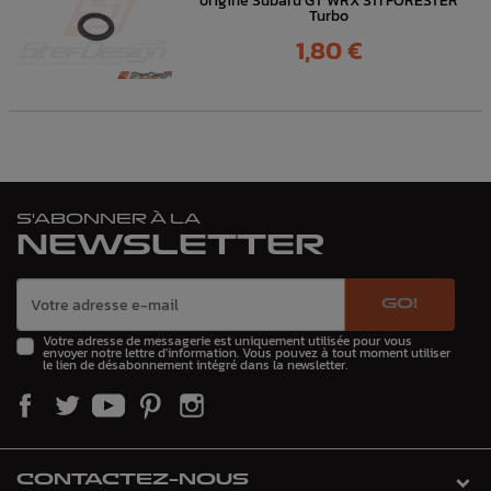
origine Subaru GT WRX STI FORESTER
Turbo
Prix
1,80 €
S'ABONNER À LA
NEWSLETTER
GO!
Votre adresse de messagerie est uniquement utilisée pour vous
envoyer notre lettre d'information. Vous pouvez à tout moment utiliser
le lien de désabonnement intégré dans la newsletter.
CONTACTEZ-NOUS