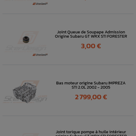
Joint Queue de Soupape Admission
Origine Subaru GT WRX STI FORESTER
Prix
3,00 €
Bas moteur origine Subaru IMPREZA
STI 2.0L 2002 - 2005
Prix
2 799,00 €
Joint torique pompe à huile intérieur