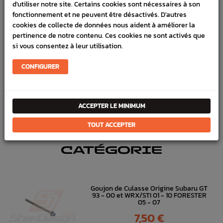
d'utiliser notre site. Certains cookies sont nécessaires à son
VÉHICULES COMPATIBLE
fonctionnement et ne peuvent être désactivés. D'autres
cookies de collecte de données nous aident à améliorer la
SCHÉMA CONSTRUCTEUR
pertinence de notre contenu. Ces cookies ne sont activés que
si vous consentez à leur utilisation.
Référence :
3265
CONFIGURER
FICHE TECHNIQUE
Turbo
Turbo
ACCEPTER LE MINIMUM
TOUT ACCEPTER
DANS
LA MÊME
CATÉGORIE
Goujon de Culasse Origine Subaru GT
93 - 00 et WRX/STI 01 - 10 FORESTER
05 - 07
Prix
7,50 €