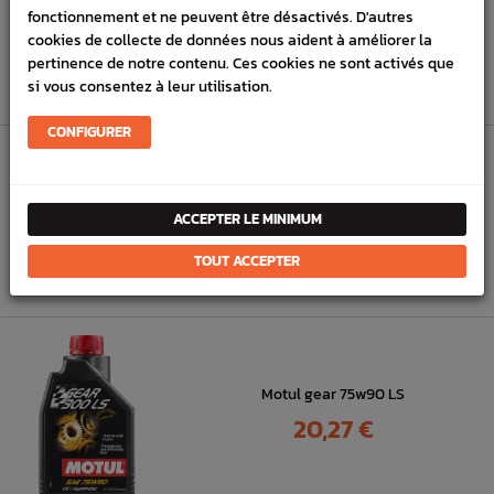
Motul Gear 300 75W90
fonctionnement et ne peuvent être désactivés. D'autres
Prix
cookies de collecte de données nous aident à améliorer la
18,37 €
pertinence de notre contenu. Ces cookies ne sont activés que
si vous consentez à leur utilisation.
CONFIGURER
Motul 75W140
ACCEPTER LE MINIMUM
Prix
21,60 €
TOUT ACCEPTER
Motul gear 75w90 LS
Prix
20,27 €