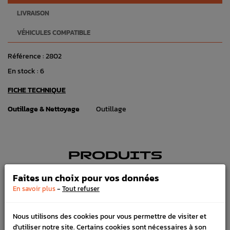
LIVRAISON
VÉHICULES COMPATIBLE
Référence :
2802
En stock :
6
FICHE TECHNIQUE
Outillage & Nettoyage
Outillage
PRODUITS
FRÉQUEMMENT
Faites un choix pour vos données
ACHETÉS ENSEMBLE
-
En savoir plus
Tout refuser
Nous utilisons des cookies pour vous permettre de visiter et
d'utiliser notre site. Certains cookies sont nécessaires à son