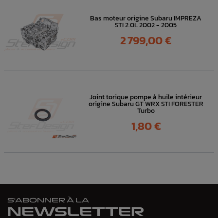
Bas moteur origine Subaru IMPREZA
STI 2.0L 2002 - 2005
Prix
2 799,00 €
Joint torique pompe à huile intérieur
origine Subaru GT WRX STI FORESTER
Turbo
Prix
1,80 €
S'ABONNER À LA
NEWSLETTER