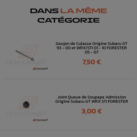
DANS
LA MÊME
CATÉGORIE
Goujon de Culasse Origine Subaru GT
93 - 00 et WRX/STI 01 - 10 FORESTER
05 - 07
Prix
7,50 €
Joint Queue de Soupape Admission
Origine Subaru GT WRX STI FORESTER
Prix
3,00 €