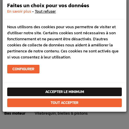
100% sécurisé, payez en 3x, 4x ou 10x avec frais votre
Faites un choix pour vos données
commande
-
En savoir plus
Tout refuser
Nous utilisons des cookies pour vous permettre de visiter et
DÉTAILS DU PRODUIT
d'utiliser notre site. Certains cookies sont nécessaires à son
fonctionnement et ne peuvent être désactivés. D'autres
LIVRAISON
cookies de collecte de données nous aident à améliorer la
pertinence de notre contenu. Ces cookies ne sont activés que
VÉHICULES COMPATIBLE
si vous consentez à leur utilisation.
SCHÉMA CONSTRUCTEUR
CONFIGURER
Marque :
SUBARU
Référence :
2025
En stock :
0
ACCEPTER LE MINIMUM
FICHE TECHNIQUE
TOUT ACCEPTER
Bas moteur
Vilebrequin, bielles & pistons