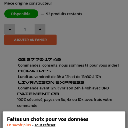
Pièce origine constructeur
Disponible
—
93 produits restants
-
+
AJOUTER AU PANIER
03 27 70 17 49
Commandes, conseils, nous sommes là pour vous aider !
HORAIRES
Lundi au vendredi de 8h à 12h et de 13h30 à 17h
LIVRAISON EXPRESS
Commande avant 12h, livraison 24h à 48h avec DPD
PAIEMENT CB
100% sécurisé, payez en 3x, 4x ou 10x avec frais votre
commande
Faites un choix pour vos données
-
En savoir plus
Tout refuser
DÉTAILS DU PRODUIT