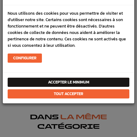
LIVRAISON
Nous utilisons des cookies pour vous permettre de visiter et
d'utiliser notre site. Certains cookies sont nécessaires à son
VÉHICULES COMPATIBLE
fonctionnement et ne peuvent être désactivés. D'autres
cookies de collecte de données nous aident à améliorer la
SCHÉMA CONSTRUCTEUR
pertinence de notre contenu. Ces cookies ne sont activés que
si vous consentez à leur utilisation.
Marque :
SUBARU
Référence :
1602
CONFIGURER
En stock :
93
FICHE TECHNIQUE
ACCEPTER LE MINIMUM
Haut moteur
Joints & pâte
TOUT ACCEPTER
DANS
LA MÊME
CATÉGORIE