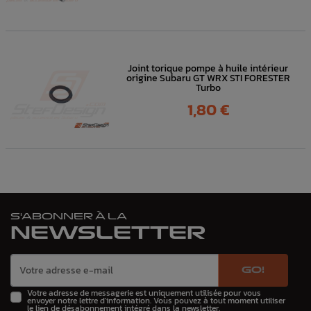
Joint torique pompe à huile intérieur
origine Subaru GT WRX STI FORESTER
Turbo
Prix
1,80 €
S'ABONNER À LA
NEWSLETTER
GO!
Votre adresse de messagerie est uniquement utilisée pour vous
envoyer notre lettre d'information. Vous pouvez à tout moment utiliser
le lien de désabonnement intégré dans la newsletter.