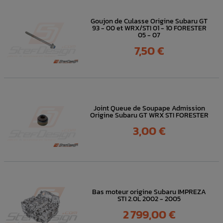
Goujon de Culasse Origine Subaru GT
93 - 00 et WRX/STI 01 - 10 FORESTER
05 - 07
Prix
7,50 €
Joint Queue de Soupape Admission
Origine Subaru GT WRX STI FORESTER
Prix
3,00 €
Bas moteur origine Subaru IMPREZA
STI 2.0L 2002 - 2005
Prix
2 799,00 €