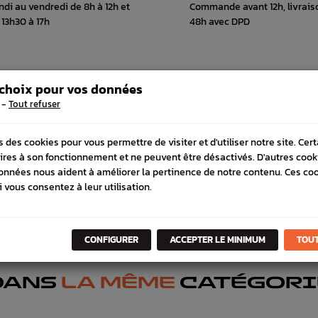
ndi au vendredi de 8h à 12h et
Commande avant 12h, livrais
 13h30 à 17h
48h avec DPD
 choix pour vos données
 COMPATIBLE
SCHÉMA CONSTRUCTEUR
-
Tout refuser
s des cookies pour vous permettre de visiter et d'utiliser notre site. Cer
ires à son fonctionnement et ne peuvent être désactivés. D'autres cook
onnées nous aident à améliorer la pertinence de notre contenu. Ces co
i vous consentez à leur utilisation.
CONFIGURER
ACCEPTER LE MINIMUM
TOUT
DANS
LA MÊME
CATÉGORI