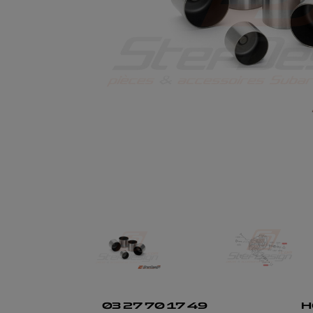
03 27 70 17 49
H