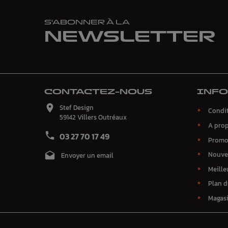
S'ABONNER À LA
NEWSLETTER
CONTACTEZ-NOUS
INF

Stef Design
Condit
59142 Villers Outréaux
A pro

03 27 70 17 49
Promo
Nouve

Envoyer un email
Meille
Plan d
Magas