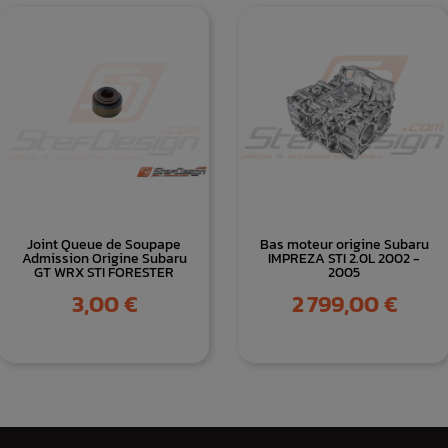
Joint Queue de Soupape
Bas moteur origine Subaru
Admission Origine Subaru
IMPREZA STI 2.0L 2002 -
GT WRX STI FORESTER
2005
Prix
Prix
3,00 €
2 799,00 €