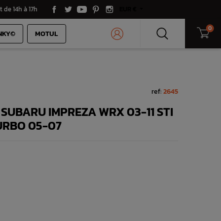
t de 14h à 17h
EUR €
0
NKY©
MOTUL
ref:
2645
 SUBARU IMPREZA WRX 03-11 STI
URBO 05-07