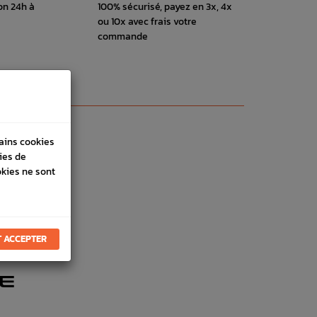
on 24h à
100% sécurisé, payez en 3x, 4x
ou 10x avec frais votre
commande
tains cookies
ies de
okies ne sont
 ACCEPTER
E