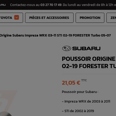
Contactez-nous au
03 27 70 17 49
. Du lundi au vendredi de 8h à 12h e
TOYOTA
PIÈCES ET ACCESSOIRES
PROMOTION
ZE

 Origine Subaru Impreza WRX 03-11 STI 02-19 FORESTER Turbo 05-07
POUSSOIR ORIGINE
02-19 FORESTER T
TTC
21,05 €
Poussoir pour Subaru :
- Impreza WRX de 2003 à 2011
- STI de 2002 à 2019