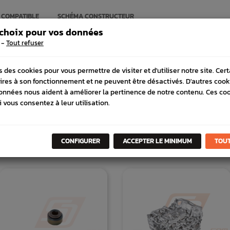
 COMPATIBLE
SCHÉMA CONSTRUCTEUR
 choix pour vos données
-
Tout refuser
s des cookies pour vous permettre de visiter et d'utiliser notre site. Cer
ires à son fonctionnement et ne peuvent être désactivés. D'autres cook
onnées nous aident à améliorer la pertinence de notre contenu. Ces co
i vous consentez à leur utilisation.
DANS
LA MÊME
CATÉGORI
CONFIGURER
ACCEPTER LE MINIMUM
TOUT