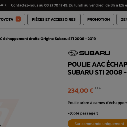
Contactez-nous au
03 27 70 17 49
. Du lundi au vendredi de 8h à 12h e
TOYOTA
PIÈCES ET ACCESSOIRES
PROMOTION
ZE

C échappement droite Origine Subaru STI 2008 - 2019
POULIE AAC ÉCHAP
SUBARU STI 2008 -
TTC
234,00 €
Poulie arbre à cames d'échappeme
-(Côté passager)
Sur commande uniquement