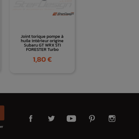
Joint torique pompe à
huile intérieur origine
Subaru GT WRX STI
FORESTER Turbo
Prix
1,80 €
er