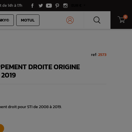
t de 14h à 17h
EUR €
0
NKY©
MOTUL
ref:
2573
PEMENT DROITE ORIGINE
 2019
nt droit pour STI de 2008 à 2019.