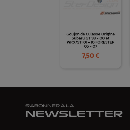
Goujon de Culasse Origine
Subaru GT 93 - 00 et
WRX/STI 01 - 10 FORESTER
05 - 07
Prix
7,50 €
S'ABONNER À LA
NEWSLETTER