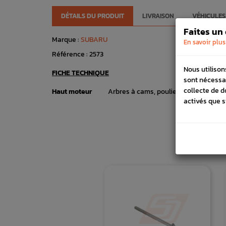
DÉTAILS DU PRODUIT
LIVRAISON
VÉHICULES
Faites un
Marque :
SUBARU
En savoir plus
Référence :
2573
Nous utilison
FICHE TECHNIQUE
sont nécessa
collecte de d
Haut moteur
Arbres à cams, poulies & carters
activés que s