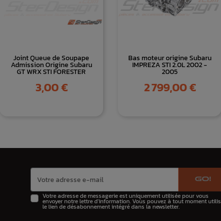
Joint Queue de Soupape
Bas moteur origine Subaru
Admission Origine Subaru
IMPREZA STI 2.0L 2002 -
GT WRX STI FORESTER
2005
Prix
Prix
3,00 €
2 799,00 €
GO!
Votre adresse de messagerie est uniquement utilisée pour vous
envoyer notre lettre d'information. Vous pouvez à tout moment utilis
le lien de désabonnement intégré dans la newsletter.