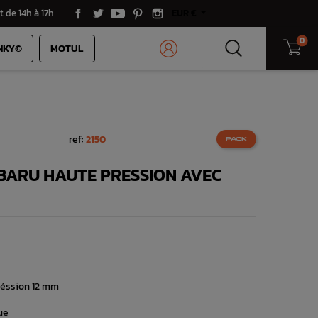
t de 14h à 17h
EUR €
0
NKY©
MOTUL
ref:
2150
PACK
BARU HAUTE PRESSION AVEC
éssion 12 mm
que