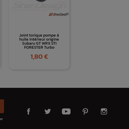
Joint torique pompe à
huile intérieur origine
Subaru GT WRX STI
FORESTER Turbo
Prix
1,80 €
er