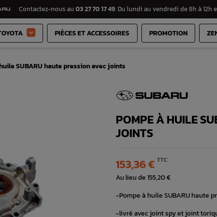
Contactez-nous au
03 27 70 17 49
. Du lundi au vendredi de 8h à 12h e
TOYOTA
PIÈCES ET ACCESSOIRES
PROMOTION
ZE

huile SUBARU haute pression avec joints
POMPE À HUILE SU
JOINTS
TTC
153,36 €
Au lieu de 155,20 €
-Pompe à huile SUBARU haute pr
-livré avec joint spy et joint tori