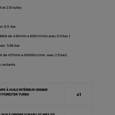
 et 2.5l turbo
vec 0.9 bar
ébit de 4.6l/min a 600 tr/min avec 0.9 bar )
 avec 5.86 bar
t de 47l/min a 6000trs/min avec 2.9 bar) .
s restants
PE À HUILE INTÉRIEUR ORIGINE
x1
I FORESTER TURBO
À HUILE ORIGINE SUBARU GT WRX STI