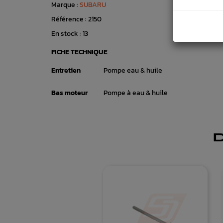
Marque :
SUBARU
Référence :
2150
En stock :
13
FICHE TECHNIQUE
Entretien
Pompe eau & huile
Bas moteur
Pompe à eau & huile