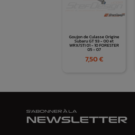
Goujon de Culasse Origine
Subaru GT 93 - 00 et
WRX/STI 01 - 10 FORESTER
05 - 07
Prix
7,50 €
S'ABONNER À LA
NEWSLETTER