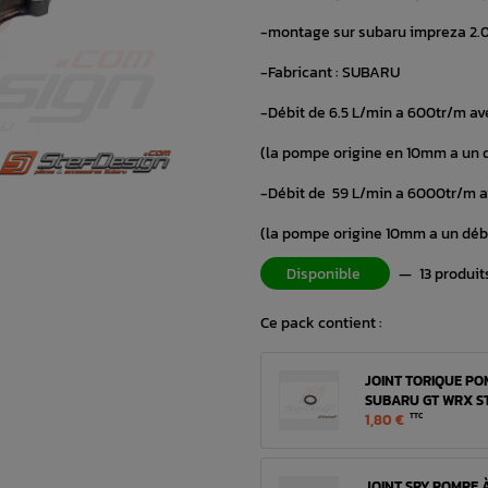
-montage sur subaru impreza 2.0l
-Fabricant : SUBARU
-Débit de 6.5 L/min a 600tr/m a
(la pompe origine en 10mm a un d
-Débit de 59 L/min a 6000tr/m
(la pompe origine 10mm a un débi
Disponible
—
13 produit
Ce pack contient :
JOINT TORIQUE POM
SUBARU GT WRX ST
1,80 €
TTC
JOINT SPY POMPE 