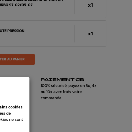
x1
URBO 97-02/05-07
UTE PRESSION
x1
TER AU PANIER
RESS
PAIEMENT CB
on 24h à
100% sécurisé, payez en 3x, 4x
ou 10x avec frais votre
commande
tains cookies
ies de
okies ne sont