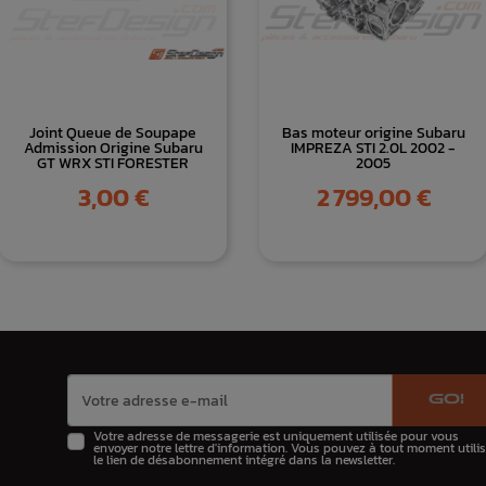
Joint Queue de Soupape
Bas moteur origine Subaru
Admission Origine Subaru
IMPREZA STI 2.0L 2002 -
GT WRX STI FORESTER
2005
Prix
Prix
3,00 €
2 799,00 €
GO!
Votre adresse de messagerie est uniquement utilisée pour vous
envoyer notre lettre d'information. Vous pouvez à tout moment utilis
le lien de désabonnement intégré dans la newsletter.