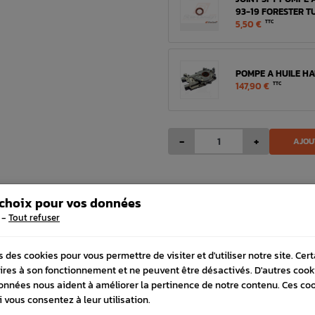
93-19 FORESTER T
5,50 €
TTC
POMPE A HUILE HA
147,90 €
TTC
-
+
AJOU
ORAIRES
LIVRAISON EXP
 choix pour vos données
ndi au vendredi de 8h à 12h et
Commande avant 12h, livrais
-
 13h30 à 17h
Tout refuser
48h avec DPD
s des cookies pour vous permettre de visiter et d'utiliser notre site. Cer
ires à son fonctionnement et ne peuvent être désactivés. D'autres cook
onnées nous aident à améliorer la pertinence de notre contenu. Ces co
 COMPATIBLE
i vous consentez à leur utilisation.