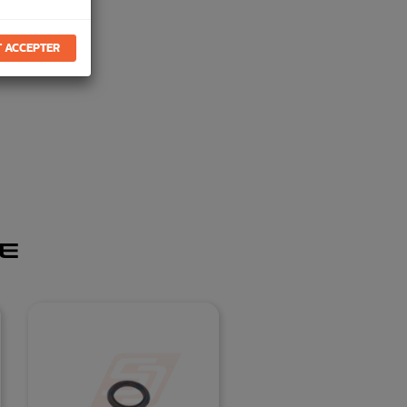
 ACCEPTER
E