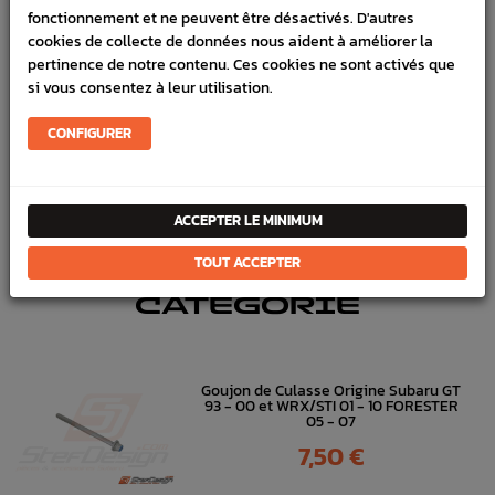
fonctionnement et ne peuvent être désactivés. D'autres
Marque :
SUBARU
cookies de collecte de données nous aident à améliorer la
Référence :
2020
pertinence de notre contenu. Ces cookies ne sont activés que
si vous consentez à leur utilisation.
En stock :
11
FICHE TECHNIQUE
CONFIGURER
Entretien
Pompe eau & huile
ACCEPTER LE MINIMUM
TOUT ACCEPTER
DANS
LA MÊME
CATÉGORIE
Goujon de Culasse Origine Subaru GT
93 - 00 et WRX/STI 01 - 10 FORESTER
05 - 07
Prix
7,50 €