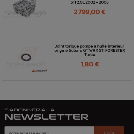
STI 2.0L 2002 - 2005
Prix
2 799,00 €
Joint torique pompe à huile intérieur
origine Subaru GT WRX STI FORESTER
Turbo
Prix
1,80 €
S'ABONNER À LA
NEWSLETTER
GO!