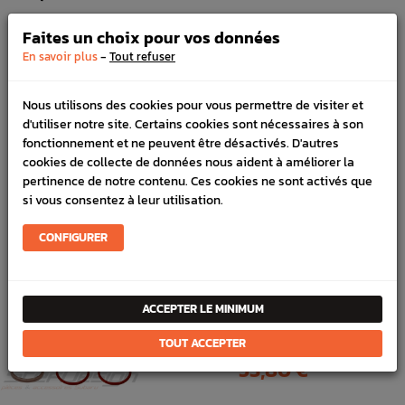
Référence :
3157
Faites un choix pour vos données
En stock :
4
-
En savoir plus
Tout refuser
FICHE TECHNIQUE
Nous utilisons des cookies pour vous permettre de visiter et
Bas moteur
Joints & pâte
d'utiliser notre site. Certains cookies sont nécessaires à son
fonctionnement et ne peuvent être désactivés. D'autres
cookies de collecte de données nous aident à améliorer la
pertinence de notre contenu. Ces cookies ne sont activés que
PRODUITS
si vous consentez à leur utilisation.
FRÉQUEMMENT
CONFIGURER
ACHETÉS ENSEMBLE
PACK
ACCEPTER LE MINIMUM
Pochette joint bas moteur origine
Subaru BRZ 2013-2019
TOUT ACCEPTER
Prix
53,80 €