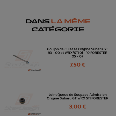
DANS
LA MÊME
CATÉGORIE
Goujon de Culasse Origine Subaru GT
93 - 00 et WRX/STI 01 - 10 FORESTER
05 - 07
Prix
7,50 €
Joint Queue de Soupape Admission
Origine Subaru GT WRX STI FORESTER
Prix
3,00 €