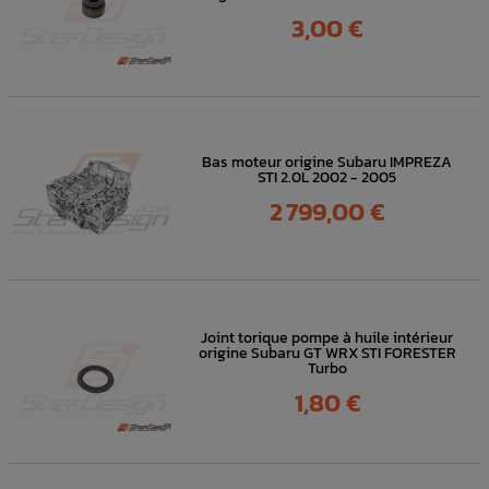
Prix
3,00 €
Bas moteur origine Subaru IMPREZA
STI 2.0L 2002 - 2005
Prix
2 799,00 €
Joint torique pompe à huile intérieur
origine Subaru GT WRX STI FORESTER
Turbo
Prix
1,80 €