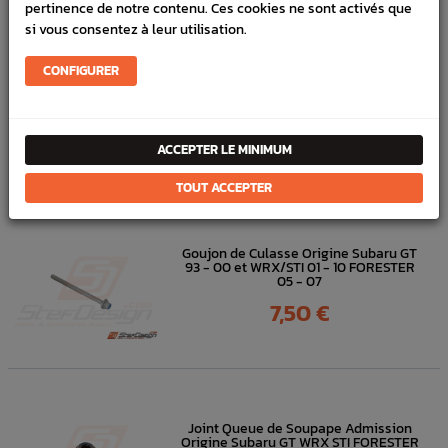
pertinence de notre contenu. Ces cookies ne sont activés que
Haut moteur
Joints & pâte
si vous consentez à leur utilisation.
Bas moteur
Joints & pâte
CONFIGURER
DANS
LA MÊME
ACCEPTER LE MINIMUM
CATÉGORIE
TOUT ACCEPTER
Goujon de Culasse Origine Subaru GT
93 - 00 et WRX/STI 01 - 10 FORESTER
05 - 07
Prix
7,50 €
Joint Queue de Soupape Admission
Origine Subaru GT WRX STI FORESTER