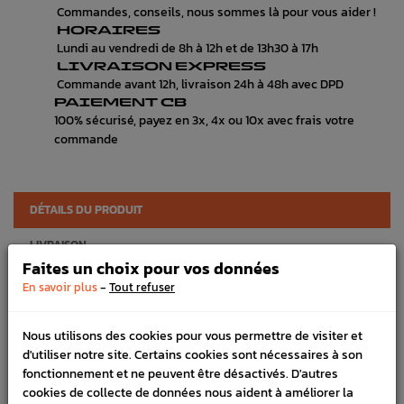
Commandes, conseils, nous sommes là pour vous aider !
HORAIRES
Lundi au vendredi de 8h à 12h et de 13h30 à 17h
LIVRAISON EXPRESS
Commande avant 12h, livraison 24h à 48h avec DPD
PAIEMENT CB
100% sécurisé, payez en 3x, 4x ou 10x avec frais votre
commande
DÉTAILS DU PRODUIT
LIVRAISON
Faites un choix pour vos données
VÉHICULES COMPATIBLE
-
En savoir plus
Tout refuser
Référence :
2628
Nous utilisons des cookies pour vous permettre de visiter et
En stock :
6
d'utiliser notre site. Certains cookies sont nécessaires à son
fonctionnement et ne peuvent être désactivés. D'autres
FICHE TECHNIQUE
cookies de collecte de données nous aident à améliorer la