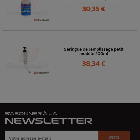
Prix
30,35 €
Seringue de remplissage petit
modèle 200ml
Prix
38,34 €
S'ABONNER À LA
NEWSLETTER
GO!