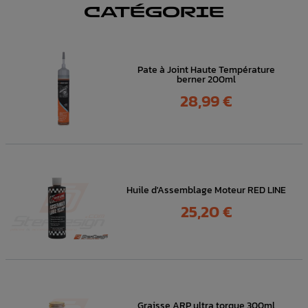
CATÉGORIE
Pate à Joint Haute Température
berner 200ml
Prix
28,99 €
Huile d'Assemblage Moteur RED LINE
Prix
25,20 €
Graisse ARP ultra torque 300ml