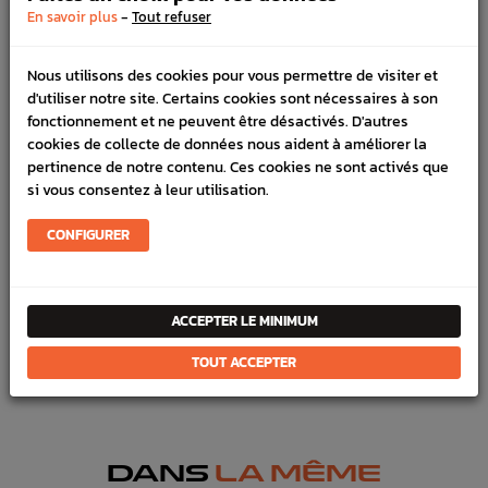
-
En savoir plus
Tout refuser
100% sécurisé, payez en 3x, 4x ou 10x avec frais votre
commande
Nous utilisons des cookies pour vous permettre de visiter et
d'utiliser notre site. Certains cookies sont nécessaires à son
fonctionnement et ne peuvent être désactivés. D'autres
DÉTAILS DU PRODUIT
cookies de collecte de données nous aident à améliorer la
pertinence de notre contenu. Ces cookies ne sont activés que
LIVRAISON
si vous consentez à leur utilisation.
VÉHICULES COMPATIBLE
CONFIGURER
Référence :
3218
En stock :
5
ACCEPTER LE MINIMUM
FICHE TECHNIQUE
TOUT ACCEPTER
Outillage & Nettoyage
Nettoyant
DANS
LA MÊME