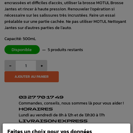
encrassées et difficiles d'accès, utiliser la brosse MOTUL Brosse
Jantes et rincer à haute pression. Renouveler l'opération si
nécessaire sur les salissures très incrustées. Faire un essai
préalable sur une partie cachée. Ne pas utiliser MOTUL Nettoyant
Jantes sur d’autres parties de l’auto.
Capacité: 500mL
Disponible
—
5 produits restants
-
+
AJOUTER AU PANIER
03 27 70 17 49
Commandes, conseils, nous sommes là pour vous aider !
HORAIRES
Lundi au vendredi de 8h à 12h et de 13h30 à 17h
LIVRAISON EXPRESS
Commande avant 12h, livraison 24h à 48h avec DPD
Faites un choix pour vos données
PAIEMENT CB