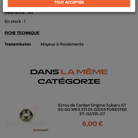
TOUT ACCEPTER
Marque :
SUBARU
Référence :
158
En stock :
1
FICHE TECHNIQUE
Transmission
Moyeux & Roulements
DANS
LA MÊME
CATÉGORIE
Ecrou de Cardan Origine Subaru GT
93-00 WRX STI 01-03/03 FORESTER
97-02/05-07
Prix
6,00 €