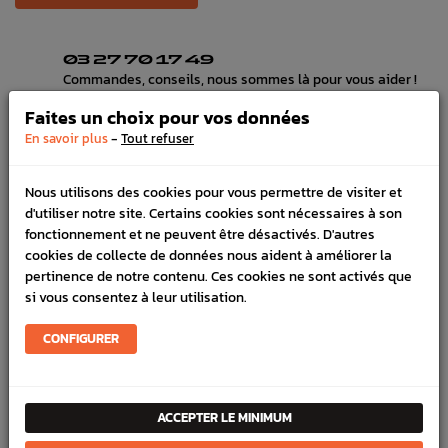
03 27 70 17 49
Commandes, conseils, nous sommes là pour vous aider !
HORAIRES
Faites un choix pour vos données
Lundi au vendredi de 8h à 12h et de 13h30 à 17h
-
En savoir plus
Tout refuser
LIVRAISON EXPRESS
Commande avant 12h, livraison 24h à 48h avec DPD
PAIEMENT CB
Nous utilisons des cookies pour vous permettre de visiter et
100% sécurisé, payez en 3x, 4x ou 10x avec frais votre
d'utiliser notre site. Certains cookies sont nécessaires à son
commande
fonctionnement et ne peuvent être désactivés. D'autres
cookies de collecte de données nous aident à améliorer la
pertinence de notre contenu. Ces cookies ne sont activés que
si vous consentez à leur utilisation.
DÉTAILS DU PRODUIT
LIVRAISON
CONFIGURER
VÉHICULES COMPATIBLE
SCHÉMA CONSTRUCTEUR
ACCEPTER LE MINIMUM