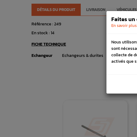
DÉTAILS DU PRODUIT
LIVRAISON
VÉHICULES
Faites un
Référence :
249
En savoir plus
En stock :
14
Nous utilison
FICHE TECHNIQUE
sont nécessa
collecte de d
Echangeur
Echangeurs & durites
activés que s