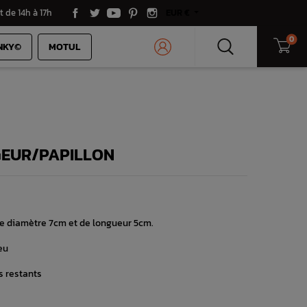
t de 14h à 17h
EUR €
0
NKY©
MOTUL
EUR/PAPILLON
e diamètre 7cm et de longueur 5cm.
leu
s restants