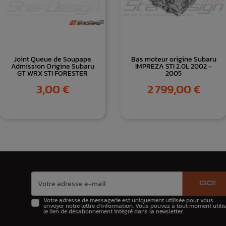
Joint Queue de Soupape
Bas moteur origine Subaru
Admission Origine Subaru
IMPREZA STI 2.0L 2002 -
GT WRX STI FORESTER
2005
Prix
Prix
3,00 €
2 799,00 €
GO!
Votre adresse de messagerie est uniquement utilisée pour vous
envoyer notre lettre d'information. Vous pouvez à tout moment utilis
le lien de désabonnement intégré dans la newsletter.