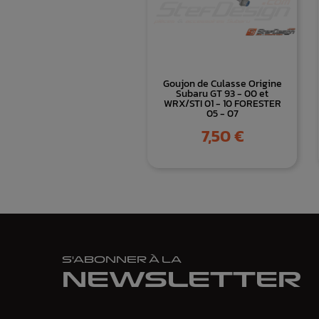
Goujon de Culasse Origine
Subaru GT 93 - 00 et
WRX/STI 01 - 10 FORESTER
05 - 07
Prix
7,50 €
S'ABONNER À LA
NEWSLETTER