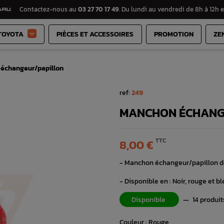
Contactez-nous au
03 27 70 17 49
. Du lundi au vendredi de 8h à 12h e
TOYOTA
PIÈCES ET ACCESSOIRES
PROMOTION
ZE

échangeur/papillon
ref:
249
MANCHON ÉCHANG
TTC
8,00 €
- Manchon échangeur/papillon d
- Disponible en : Noir, rouge et b
Disponible
—
14 produit
Couleur : Rouge