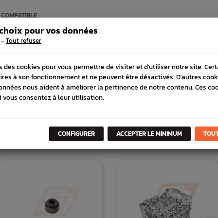
 COMPATIBLE
 choix pour vos données
-
Tout refuser
s des cookies pour vous permettre de visiter et d'utiliser notre site. Cer
ires à son fonctionnement et ne peuvent être désactivés. D'autres cook
onnées nous aident à améliorer la pertinence de notre contenu. Ces co
i vous consentez à leur utilisation.
DANS
LA MÊME
CATÉGORI
CONFIGURER
ACCEPTER LE MINIMUM
TOUT