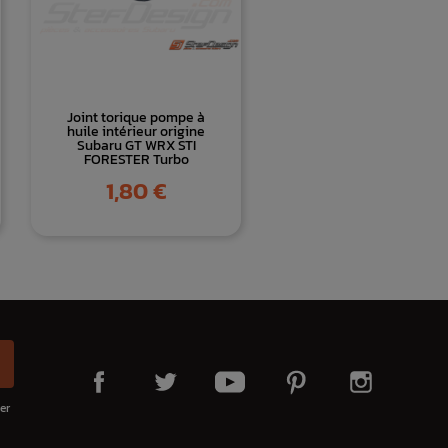
Joint torique pompe à
huile intérieur origine
Subaru GT WRX STI
FORESTER Turbo
Prix
1,80 €
er