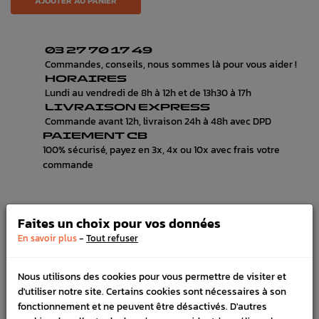
AJOUTER AU PANIER
03 27 70 17 49
Commandes, conseils, nous sommes là pour vous aider !
HORAIRES
Lundi au vendredi de 8h à 12h et de 13h30 à 17h
LIVRAISON EXPRESS
Commande avant 12h, livraison 24h à 48h avec DPD
PAIEMENT CB
100% sécurisé, payez en 3x, 4x ou 10x avec frais votre
commande
Faites un choix pour vos données
DÉTAILS DU PRODUIT
-
En savoir plus
Tout refuser
LIVRAISON
Nous utilisons des cookies pour vous permettre de visiter et
VÉHICULES COMPATIBLE
d'utiliser notre site. Certains cookies sont nécessaires à son
fonctionnement et ne peuvent être désactivés. D'autres
Référence :
2333