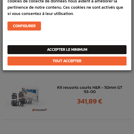
cookies de collecte de données nous aident à améliorer la
En stock :
1
pertinence de notre contenu. Ces cookies ne sont activés que
si vous consentez à leur utilisation.
FICHE TECHNIQUE
Chassis
Anti-roulis & Links
CONFIGURER
ACCEPTER LE MINIMUM
DANS
LA MÊME
TOUT ACCEPTER
CATÉGORIE
Kit ressorts courts H&R - 50mm GT
93-00
Prix
341,89 €