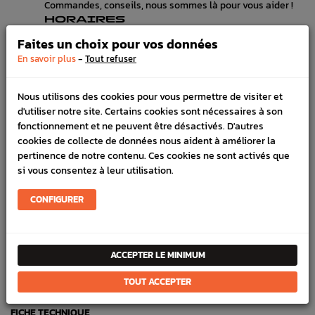
Commandes, conseils, nous sommes là pour vous aider !
HORAIRES
Lundi au vendredi de 8h à 12h et de 13h30 à 17h
Faites un choix pour vos données
LIVRAISON EXPRESS
-
En savoir plus
Tout refuser
Commande avant 12h, livraison 24h à 48h avec DPD
PAIEMENT CB
100% sécurisé, payez en 3x, 4x ou 10x avec frais votre
Nous utilisons des cookies pour vous permettre de visiter et
commande
d'utiliser notre site. Certains cookies sont nécessaires à son
fonctionnement et ne peuvent être désactivés. D'autres
cookies de collecte de données nous aident à améliorer la
pertinence de notre contenu. Ces cookies ne sont activés que
DÉTAILS DU PRODUIT
si vous consentez à leur utilisation.
LIVRAISON
CONFIGURER
VÉHICULES COMPATIBLE
Marque :
SUBARU
ACCEPTER LE MINIMUM
Référence :
2177
TOUT ACCEPTER
En stock :
2
FICHE TECHNIQUE