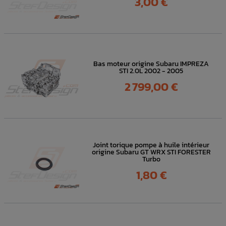
3,00 €
Bas moteur origine Subaru IMPREZA
STI 2.0L 2002 - 2005
Prix
2 799,00 €
Joint torique pompe à huile intérieur
origine Subaru GT WRX STI FORESTER
Turbo
Prix
1,80 €