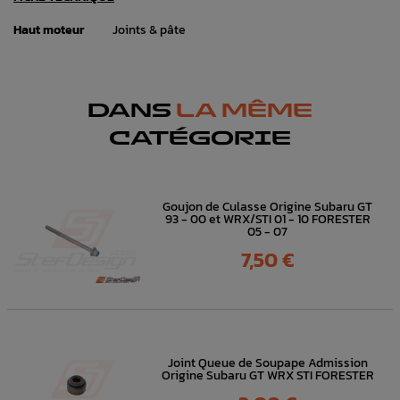
Haut moteur
Joints & pâte
DANS
LA MÊME
CATÉGORIE
Goujon de Culasse Origine Subaru GT
93 - 00 et WRX/STI 01 - 10 FORESTER
05 - 07
Prix
7,50 €
Joint Queue de Soupape Admission
Origine Subaru GT WRX STI FORESTER
Prix