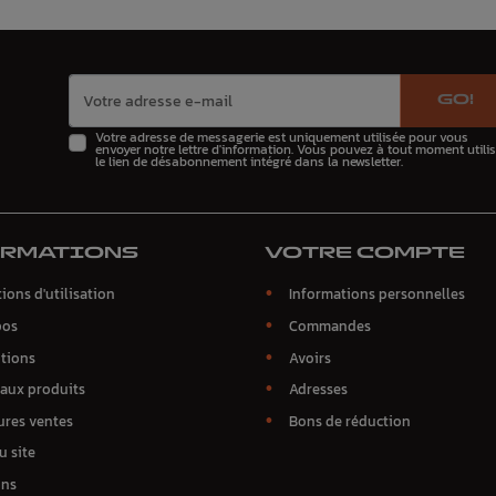
GO!
Votre adresse de messagerie est uniquement utilisée pour vous
envoyer notre lettre d'information. Vous pouvez à tout moment utilis
le lien de désabonnement intégré dans la newsletter.
ORMATIONS
VOTRE COMPTE
ions d'utilisation
Informations personnelles
pos
Commandes
tions
Avoirs
aux produits
Adresses
ures ventes
Bons de réduction
u site
ins