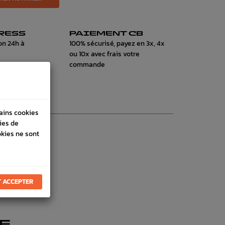
RESS
PAIEMENT CB
on 24h à
100% sécurisé, payez en 3x, 4x
ou 10x avec frais votre
commande
tains cookies
ies de
okies ne sont
 ACCEPTER
E