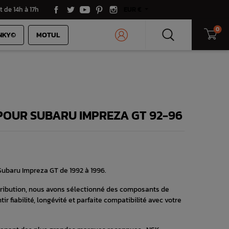
t de 14h à 17h
EUR €
0
NKY©
MOTUL
 POUR SUBARU IMPREZA GT 92-96
 Subaru Impreza GT de 1992 à 1996.
stribution, nous avons sélectionné des composants de
ir fiabilité, longévité et parfaite compatibilité avec votre