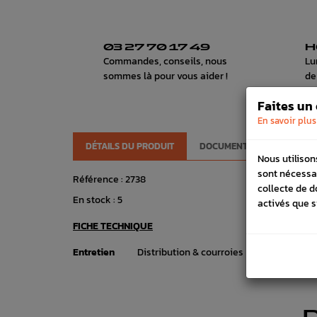
03 27 70 17 49
H
Commandes, conseils, nous
Lu
sommes là pour vous aider !
de
Faites un
En savoir plus
DÉTAILS DU PRODUIT
DOCUMENTS JOINTS
L
Nous utilison
sont nécessa
Référence :
2738
collecte de d
En stock :
5
activés que s
FICHE TECHNIQUE
Entretien
Distribution & courroies