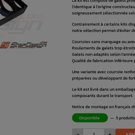
Le kit est composé de galets pr
(identique à l’origine construct
soigneusement sélectionnée selon
Contrairement à certains kits di
notre sélection permet d’éviter
Courroies sans marquage ou ave
Roulements de galets trop étroi
Galets non adaptés selon l’année
Qualité de fabrication inférieure 
Une variante avec courroie renfo
préparées ou développant de for
Le kit est livré dans un emballag
composants durant le transport.
Notice de montage en français d
Disponible
—
5 produits
-
+
AJOU