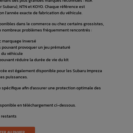
ovenant des plus grandes marques reconnues : NSK
eur Subaru), NTN et KOYO. Chaque référence est
 l’année exacte de fabrication du véhicule.
sponibles dans le commerce ou chez certains grossistes,
 de nombreux problèmes fréquemment rencontrés :
c marquage inversé
ts pouvant provoquer un jeu prématuré
 du véhicule
pouvant réduire la durée de vie du kit
rcée est également disponible pour les Subaru Impreza
tes puissances.
e spécifique afin d’assurer une protection optimale des
isponible en téléchargement ci-dessous.
 restants
TER AU PANIER