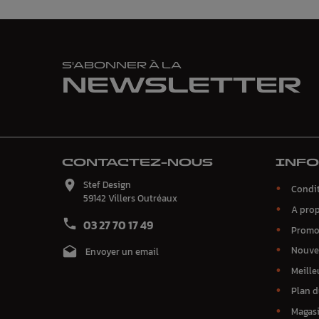
S'ABONNER À LA
NEWSLETTER
CONTACTEZ-NOUS
INF

Stef Design
Condit
59142 Villers Outréaux
A pro

03 27 70 17 49
Promo
Nouve

Envoyer un email
Meille
Plan d
Magas