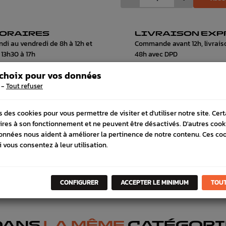
ORAIRES
LIVRAISON EXP
ndi au vendredi de 8h à 12h et
Commande avant 12h, livrais
 13h30 à 17h
48h avec DPD
 choix pour vos données
-
Tout refuser
IVRAISON
VÉHICULES COMPATIBLE
s des cookies pour vous permettre de visiter et d'utiliser notre site. Cer
ires à son fonctionnement et ne peuvent être désactivés. D'autres cook
onnées nous aident à améliorer la pertinence de notre contenu. Ces co
i vous consentez à leur utilisation.
CONFIGURER
ACCEPTER LE MINIMUM
TOUT
DANS
LA MÊME
CATÉGORI