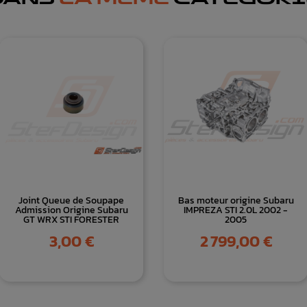
Joint Queue de Soupape
Bas moteur origine Subaru
Admission Origine Subaru
IMPREZA STI 2.0L 2002 -
GT WRX STI FORESTER
2005
Prix
Prix
3,00 €
2 799,00 €