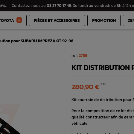
Contactez-nous au
03 27 70 17 49
. Du lundi au vendredi de 8h à 12h e
TOYOTA
PIÈCES ET ACCESSOIRES
PROMOTION
ZE

ribution pour SUBARU IMPREZA GT 92-96
ref:
2738
KIT DISTRIBUTION
TTC
280,90 €
Kit courroie de distribution pour
Pour la composition de ce kit di
qualité constructeur afin de garant
véhicule.