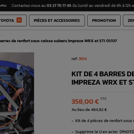
Contactez-nous au
03 27 70 17 49
. Du lundi au vendredi de 8h à 12h e
TOYOTA
PIÈCES ET ACCESSOIRES
PROMOTION
ZE

 barres de renfort sous caisse subaru impreza WRX et STI 01/07
ref:
3514
KIT DE 4 BARRES 
IMPREZA WRX ET ST
TTC
358,00 €
Au lieu de 464,82 €
- Kit de 4 pièces de renfort sou
- Supprime le U en acier (PHOTO