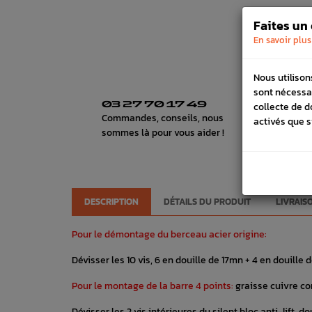
Faites un
En savoir plus
Nous utilison
sont nécessa
03 27 70 17 49
H
collecte de d
Commandes, conseils, nous
Lu
activés que s
sommes là pour vous aider !
de
DESCRIPTION
DÉTAILS DU PRODUIT
LIVRAIS
Pour le démontage du berceau acier origine:
Dévisser les 10 vis, 6 en douille de 17mn + 4 en douille 
Pour le montage de la barre 4 points:
graisse cuivre co
Dévisser les 2 vis intérieures du silent bloc anti-lift, 