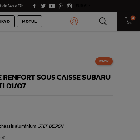
t de 14h à 17h
EUR €
0
NKY©
MOTUL
PACK
DE RENFORT SOUS CAISSE SUBARU
I 01/07
s châssis aluminium
STEF DESIGN
 4)