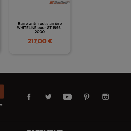
Barre anti-roulis arrière
WHITELINE pour GT 1993-
2000
Prix
217,00 €
er