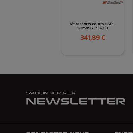
Kit ressorts courts H&R -
50mm GT 93-00
Prix
341,89 €
S'ABONNER À LA
NEWSLETTER