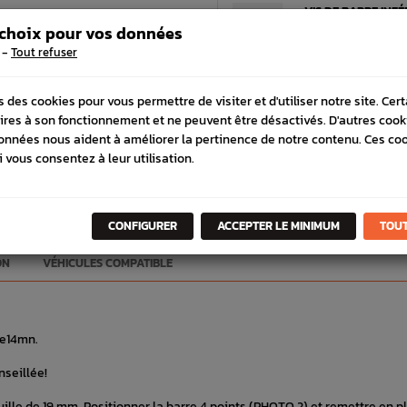
VIS DE BARRE INFÉ
SUBARU GT 93-00 
 choix pour vos données
3,50 €
TTC
-
Tout refuser
s des cookies pour vous permettre de visiter et d'utiliser notre site. Cer
ires à son fonctionnement et ne peuvent être désactivés. D'autres cook
ORAIRES
LIVRAISON EXP
onnées nous aident à améliorer la pertinence de notre contenu. Ces co
ndi au vendredi de 8h à 12h et
Commande avant 12h, livrais
i vous consentez à leur utilisation.
 13h30 à 17h
48h avec DPD
CONFIGURER
ACCEPTER LE MINIMUM
TOUT
ON
VÉHICULES COMPATIBLE
de14mn.
nseillée!
douille de 19 mm. Positionner la barre 4 points (PHOTO 2) et remettre en p