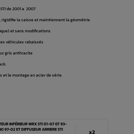
STI de 2001 a 2007
rigidifie la caisse et maintiennent la géométrie
ique) et sans modifications
les véhicules rabaissés
r gris anthracite
ack.
s et le montage en acier de série.
EUR INFÉRIEUR WRX STI 01-07 GT 93-
O 97-02 ET DIFFUSEUR ARRIERE STI
x2