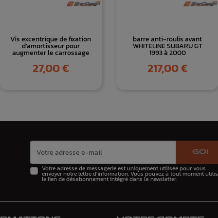
Vis excentrique de fixation
barre anti-roulis avant
d'amortisseur pour
WHITELINE SUBARU GT
augmenter le carrossage
1993 à 2000
Prix
Prix
27,00 €
217,00 €
GO!
Votre adresse de messagerie est uniquement utilisée pour vous
envoyer notre lettre d'information. Vous pouvez à tout moment utilis
le lien de désabonnement intégré dans la newsletter.