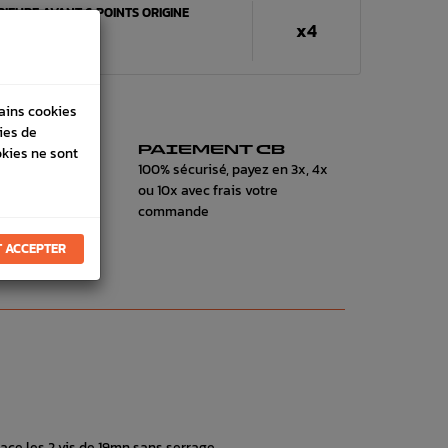
RIEURE AVANT 6 POINTS ORIGINE
x4
WRX STI 01-07
tains cookies
ies de
RESS
PAIEMENT CB
okies ne sont
on 24h à
100% sécurisé, payez en 3x, 4x
ou 10x avec frais votre
commande
 ACCEPTER
lace les 2 vis de 19mn sans serrage .