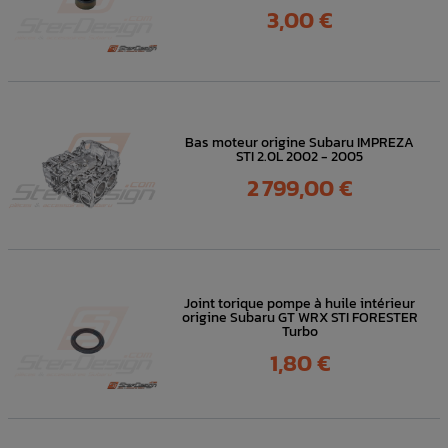
Prix
3,00 €
Bas moteur origine Subaru IMPREZA
STI 2.0L 2002 - 2005
Prix
2 799,00 €
Joint torique pompe à huile intérieur
origine Subaru GT WRX STI FORESTER
Turbo
Prix
1,80 €