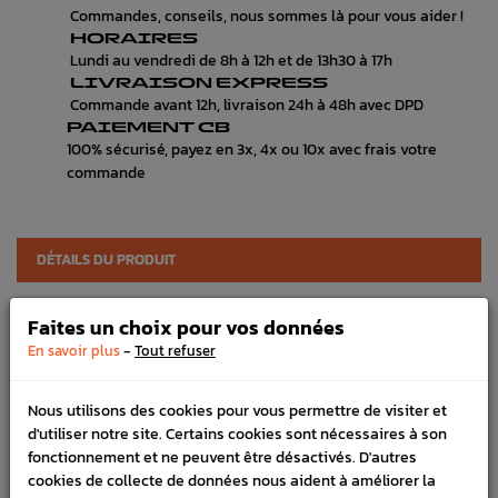
Commandes, conseils, nous sommes là pour vous aider !
HORAIRES
Lundi au vendredi de 8h à 12h et de 13h30 à 17h
LIVRAISON EXPRESS
Commande avant 12h, livraison 24h à 48h avec DPD
PAIEMENT CB
100% sécurisé, payez en 3x, 4x ou 10x avec frais votre
commande
DÉTAILS DU PRODUIT
DOCUMENTS JOINTS
Faites un choix pour vos données
LIVRAISON
-
En savoir plus
Tout refuser
VÉHICULES COMPATIBLE
Nous utilisons des cookies pour vous permettre de visiter et
d'utiliser notre site. Certains cookies sont nécessaires à son
Marque :
SUBARU
fonctionnement et ne peuvent être désactivés. D'autres
Référence :
5191
cookies de collecte de données nous aident à améliorer la