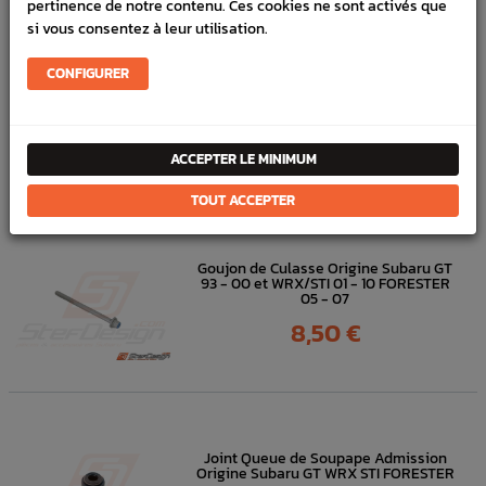
pertinence de notre contenu. Ces cookies ne sont activés que
FICHE TECHNIQUE
si vous consentez à leur utilisation.
Bas moteur
Pièces origine constructeur
CONFIGURER
DANS
LA MÊME
ACCEPTER LE MINIMUM
CATÉGORIE
TOUT ACCEPTER
Goujon de Culasse Origine Subaru GT
93 - 00 et WRX/STI 01 - 10 FORESTER
05 - 07
Prix
8,50 €
Joint Queue de Soupape Admission
Origine Subaru GT WRX STI FORESTER