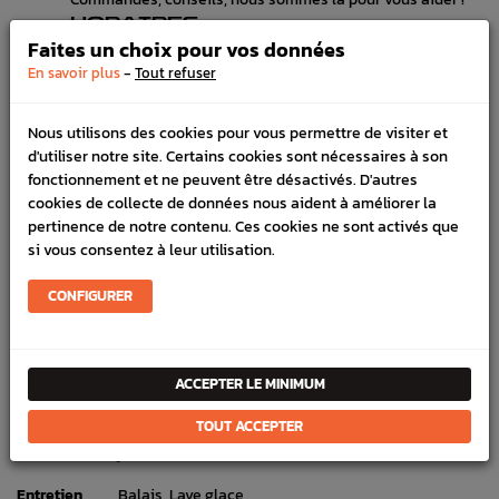
HORAIRES
Lundi au vendredi de 8h à 12h et de 13h30 à 17h
Faites un choix pour vos données
LIVRAISON EXPRESS
-
En savoir plus
Tout refuser
Commande avant 12h, livraison 24h à 48h avec DPD
PAIEMENT CB
Nous utilisons des cookies pour vous permettre de visiter et
100% sécurisé, payez en 3x, 4x ou 10x avec frais votre
d'utiliser notre site. Certains cookies sont nécessaires à son
commande
fonctionnement et ne peuvent être désactivés. D'autres
cookies de collecte de données nous aident à améliorer la
pertinence de notre contenu. Ces cookies ne sont activés que
DÉTAILS DU PRODUIT
si vous consentez à leur utilisation.
LIVRAISON
CONFIGURER
VÉHICULES COMPATIBLE
Référence :
1214
ACCEPTER LE MINIMUM
En stock :
11
TOUT ACCEPTER
FICHE TECHNIQUE
Entretien
Balais, Lave glace