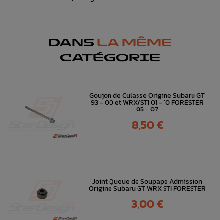
DANS
LA MÊME
CATÉGORIE
Goujon de Culasse Origine Subaru GT
93 - 00 et WRX/STI 01 - 10 FORESTER
05 - 07
Prix
8,50 €
Joint Queue de Soupape Admission
Origine Subaru GT WRX STI FORESTER
Prix
3,00 €