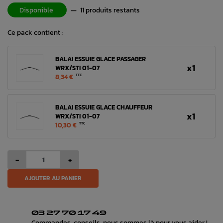
Disponible
—
11 produits restants
Ce pack contient :
BALAI ESSUIE GLACE PASSAGER
x1
WRX/STI 01-07
8,34 €
TTC
BALAI ESSUIE GLACE CHAUFFEUR
x1
WRX/STI 01-07
10,30 €
TTC
-
+
AJOUTER AU PANIER
03 27 70 17 49
Commandes, conseils, nous sommes là pour vous aider !