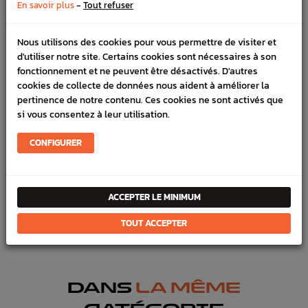
100% sécurisé, payez en 3x, 4x ou 10x avec frais votre
-
En savoir plus
Tout refuser
commande
Nous utilisons des cookies pour vous permettre de visiter et
d'utiliser notre site. Certains cookies sont nécessaires à son
fonctionnement et ne peuvent être désactivés. D'autres
DÉTAILS DU PRODUIT
cookies de collecte de données nous aident à améliorer la
LIVRAISON
pertinence de notre contenu. Ces cookies ne sont activés que
si vous consentez à leur utilisation.
VÉHICULES COMPATIBLE
CONFIGURER
Marque :
HKS
Référence :
3176
ACCEPTER LE MINIMUM
FICHE TECHNIQUE
TOUT ACCEPTER
Haut moteur
Joints & pâte
DANS
LA MÊME