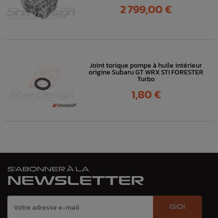
Prix
2 799,00 €
Joint torique pompe à huile intérieur
origine Subaru GT WRX STI FORESTER
Turbo
Prix
1,80 €
S'ABONNER À LA
NEWSLETTER
GO!