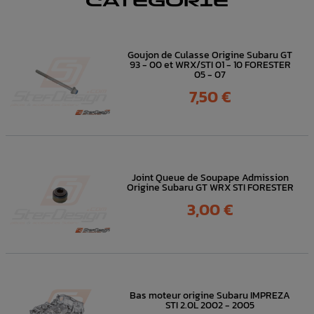
CATÉGORIE
Goujon de Culasse Origine Subaru GT
93 - 00 et WRX/STI 01 - 10 FORESTER
05 - 07
Prix
7,50 €
Joint Queue de Soupape Admission
Origine Subaru GT WRX STI FORESTER
Prix
3,00 €
Bas moteur origine Subaru IMPREZA
STI 2.0L 2002 - 2005