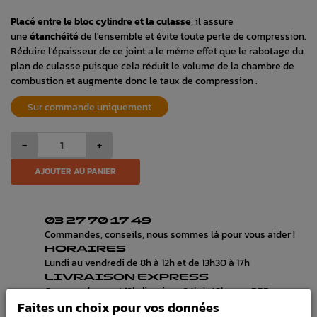
Placé entre le bloc cylindre et la culasse
, il assure
une
étanchéité
de l'ensemble et évite toute perte de compression.
Réduire l'épaisseur de ce joint a le méme effet que le rabotage du
plan de culasse puisque cela réduit le volume de la chambre de
combustion et augmente donc le taux de compression .
Sur commande uniquement
-
+
AJOUTER AU PANIER
03 27 70 17 49
Commandes, conseils, nous sommes là pour vous aider !
HORAIRES
Lundi au vendredi de 8h à 12h et de 13h30 à 17h
LIVRAISON EXPRESS
Commande avant 12h, livraison 24h à 48h avec DPD
Faites un choix pour vos données
PAIEMENT CB