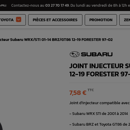
Contactez-nous au
03 27 70 17 49
. Du lundi au vendredi de 8h à 12h e
TOYOTA
PIÈCES ET ACCESSOIRES
PROMOTION
ZE

jecteur Subaru WRX/STI 01-14 BRZ/GT86 12-19 FORESTER 97-02
JOINT INJECTEUR 
12-19 FORESTER 97
TTC
7,58 €
Joint d'injecteur compatible avec 
- Subaru WRX STI de 2001 à 2014
- Subaru BRZ et Toyota GT86 de 2