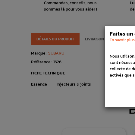
Commandes, conseils, nous
Lu
sommes là pour vous aider !
de
Faites un
DÉTAILS DU PRODUIT
LIVRAISON
VÉHICULES
En savoir plus
Marque :
SUBARU
Nous utilison
Référence :
1626
sont nécessa
collecte de d
FICHE TECHNIQUE
activés que s
Essence
Injecteurs & joints