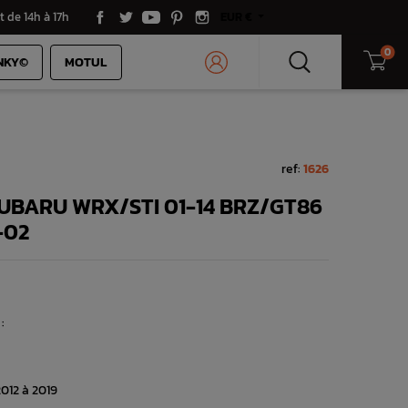
t de 14h à 17h
EUR €
0
NKY©
MOTUL
ref:
1626
SUBARU WRX/STI 01-14 BRZ/GT86
-02
:
012 à 2019