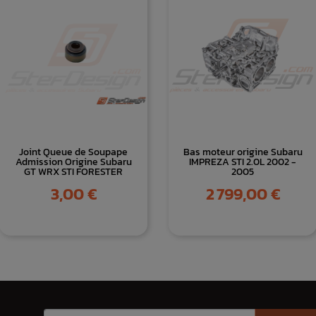
Joint Queue de Soupape
Bas moteur origine Subaru
Admission Origine Subaru
IMPREZA STI 2.0L 2002 -
GT WRX STI FORESTER
2005
Prix
Prix
3,00 €
2 799,00 €