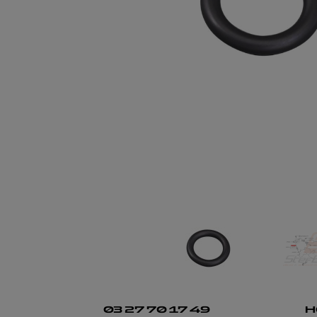
03 27 70 17 49
H