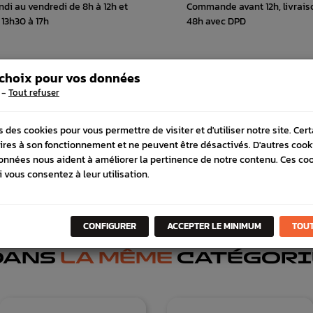
ndi au vendredi de 8h à 12h et
Commande avant 12h, livrais
 13h30 à 17h
48h avec DPD
 choix pour vos données
 COMPATIBLE
SCHÉMA CONSTRUCTEUR
-
Tout refuser
s des cookies pour vous permettre de visiter et d'utiliser notre site. Cer
ires à son fonctionnement et ne peuvent être désactivés. D'autres cook
onnées nous aident à améliorer la pertinence de notre contenu. Ces co
i vous consentez à leur utilisation.
CONFIGURER
ACCEPTER LE MINIMUM
TOUT
DANS
LA MÊME
CATÉGORI