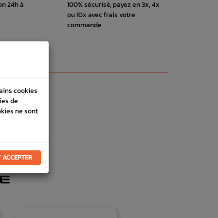
on 24h à
100% sécurisé, payez en 3x, 4x
ou 10x avec frais votre
commande
tains cookies
ies de
okies ne sont
 ACCEPTER
E