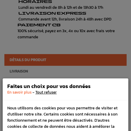
HORAIRES
Lundi au vendredi de 8h à 12h et de 13h30 à 17h
LIVRAISON EXPRESS
Commande avant 12h, livraison 24h à 48h avec DPD
PAIEMENT CB
100% sécurisé, payez en 3x, 4x ou 10x avec frais votre
commande
DÉTAILS DU PRODUIT
LIVRAISON
VÉHICULES COMPATIBLE
Faites un choix pour vos données
-
En savoir plus
Tout refuser
SCHÉMA CONSTRUCTEUR
Marque :
SUBARU
Nous utilisons des cookies pour vous permettre de visiter et
d'utiliser notre site. Certains cookies sont nécessaires à son
Référence :
2015
fonctionnement et ne peuvent être désactivés. D'autres
En stock :
5
cookies de collecte de données nous aident à améliorer la