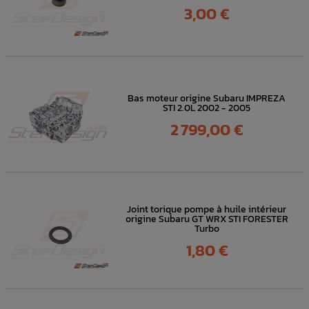
Prix
3,00 €
Bas moteur origine Subaru IMPREZA
STI 2.0L 2002 - 2005
Prix
2 799,00 €
Joint torique pompe à huile intérieur
origine Subaru GT WRX STI FORESTER
Turbo
Prix
1,80 €