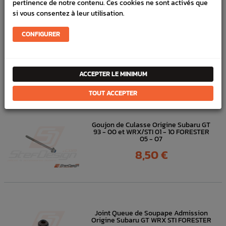
pertinence de notre contenu. Ces cookies ne sont activés que
FICHE TECHNIQUE
si vous consentez à leur utilisation.
Turbo
Joints
CONFIGURER
DANS
LA MÊME
ACCEPTER LE MINIMUM
CATÉGORIE
TOUT ACCEPTER
Goujon de Culasse Origine Subaru GT
93 - 00 et WRX/STI 01 - 10 FORESTER
05 - 07
Prix
8,50 €
Joint Queue de Soupape Admission
Origine Subaru GT WRX STI FORESTER