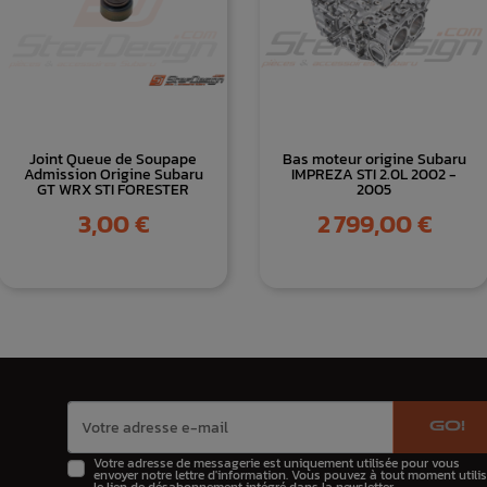
Joint Queue de Soupape
Bas moteur origine Subaru
Admission Origine Subaru
IMPREZA STI 2.0L 2002 -
GT WRX STI FORESTER
2005
Prix
Prix
3,00 €
2 799,00 €
GO!
Votre adresse de messagerie est uniquement utilisée pour vous
envoyer notre lettre d'information. Vous pouvez à tout moment utilis
le lien de désabonnement intégré dans la newsletter.