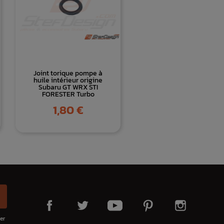
Joint torique pompe à
huile intérieur origine
Subaru GT WRX STI
FORESTER Turbo
Prix
1,80 €
er