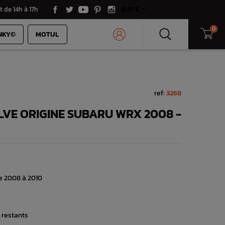
t de 14h à 17h
EUR €
0
NKY©
MOTUL
ref:
3268
LVE ORIGINE SUBARU WRX 2008 -
e 2008 à 2010
 restants