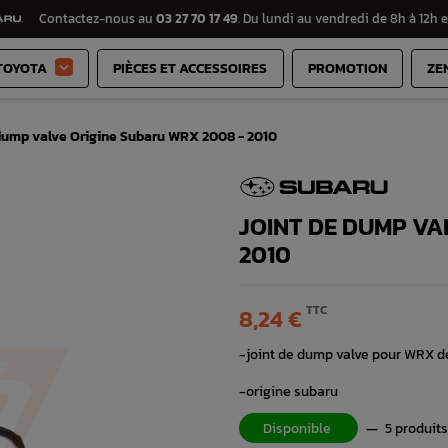
Contactez-nous au
03 27 70 17 49
. Du lundi au vendredi de 8h à 12h e
TOYOTA
PIÈCES ET ACCESSOIRES
PROMOTION
ZE

 dump valve Origine Subaru WRX 2008 - 2010
JOINT DE DUMP VA
2010
TTC
8,24 €
-joint de dump valve pour WRX d
-origine subaru
Disponible
—
5 produits