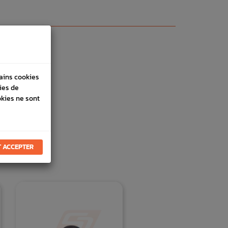
tains cookies
ies de
okies ne sont
 ACCEPTER
E