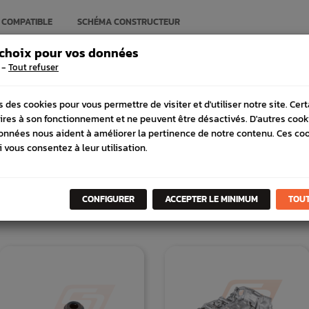
 COMPATIBLE
SCHÉMA CONSTRUCTEUR
 choix pour vos données
-
Tout refuser
s des cookies pour vous permettre de visiter et d'utiliser notre site. Cer
ires à son fonctionnement et ne peuvent être désactivés. D'autres cook
onnées nous aident à améliorer la pertinence de notre contenu. Ces co
i vous consentez à leur utilisation.
CONFIGURER
ACCEPTER LE MINIMUM
TOUT
DANS
LA MÊME
CATÉGORI