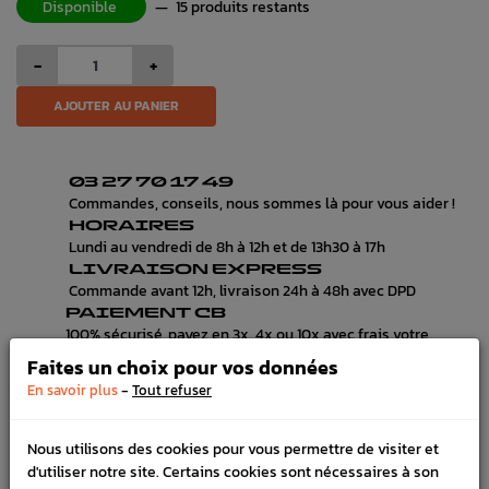
Disponible
—
15 produits restants
-
+
AJOUTER AU PANIER
03 27 70 17 49
Commandes, conseils, nous sommes là pour vous aider !
HORAIRES
Lundi au vendredi de 8h à 12h et de 13h30 à 17h
LIVRAISON EXPRESS
Commande avant 12h, livraison 24h à 48h avec DPD
PAIEMENT CB
100% sécurisé, payez en 3x, 4x ou 10x avec frais votre
commande
Faites un choix pour vos données
-
En savoir plus
Tout refuser
DESCRIPTION
Nous utilisons des cookies pour vous permettre de visiter et
d'utiliser notre site. Certains cookies sont nécessaires à son
DÉTAILS DU PRODUIT