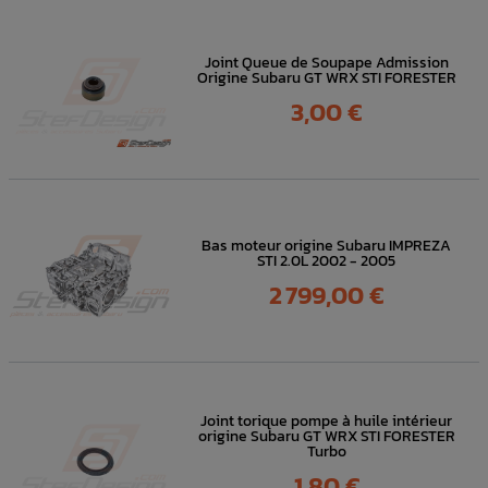
Joint Queue de Soupape Admission
Origine Subaru GT WRX STI FORESTER
Prix
3,00 €
Bas moteur origine Subaru IMPREZA
STI 2.0L 2002 - 2005
Prix
2 799,00 €
Joint torique pompe à huile intérieur
origine Subaru GT WRX STI FORESTER
Turbo
Prix
1,80 €