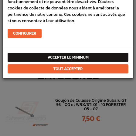
fonctionnement et ne peuvent être désactivés. D'autres
cookies de collecte de données nous aident à améliorer la
LIVRAISON
pertinence de notre contenu. Ces cookies ne sont activés que
si vous consentez à leur utilisation.
VÉHICULES COMPATIBLE
CONFIGURER
SCHÉMA CONSTRUCTEUR
Joint dump valve
pour
Subaru GT
1999 - 2000
ACCEPTER LE MINIMUM
DANS
LA MÊME
TOUT ACCEPTER
CATÉGORIE
Goujon de Culasse Origine Subaru GT
93 - 00 et WRX/STI 01 - 10 FORESTER
05 - 07
Prix
7,50 €