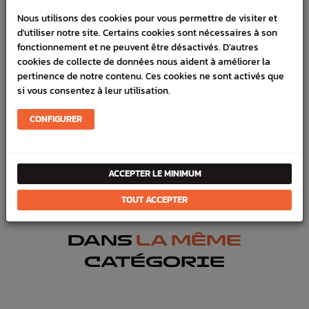
Nous utilisons des cookies pour vous permettre de visiter et
SCHÉMA CONSTRUCTEUR
d'utiliser notre site. Certains cookies sont nécessaires à son
fonctionnement et ne peuvent être désactivés. D'autres
Marque :
SUBARU
cookies de collecte de données nous aident à améliorer la
pertinence de notre contenu. Ces cookies ne sont activés que
Référence :
1076
si vous consentez à leur utilisation.
En stock :
12
CONFIGURER
FICHE TECHNIQUE
Admission
Joints
ACCEPTER LE MINIMUM
Haut moteur
Joints & pâte
TOUT ACCEPTER
DANS
LA MÊME
CATÉGORIE