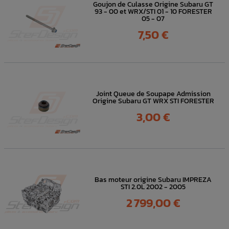
Goujon de Culasse Origine Subaru GT
93 - 00 et WRX/STI 01 - 10 FORESTER
05 - 07
Prix
7,50 €
Joint Queue de Soupape Admission
Origine Subaru GT WRX STI FORESTER
Prix
3,00 €
Bas moteur origine Subaru IMPREZA
STI 2.0L 2002 - 2005
Prix
2 799,00 €