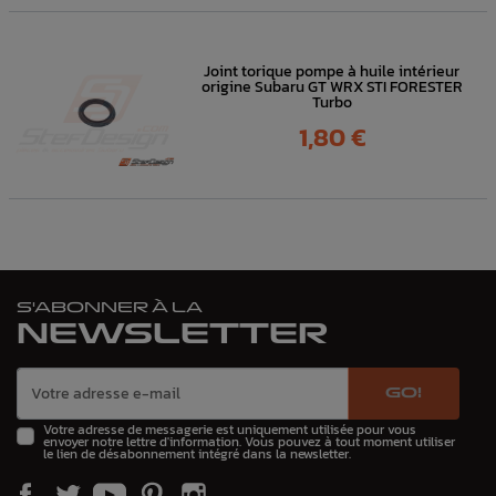
Joint torique pompe à huile intérieur
origine Subaru GT WRX STI FORESTER
Turbo
Prix
1,80 €
S'ABONNER À LA
NEWSLETTER
GO!
Votre adresse de messagerie est uniquement utilisée pour vous
envoyer notre lettre d'information. Vous pouvez à tout moment utiliser
le lien de désabonnement intégré dans la newsletter.