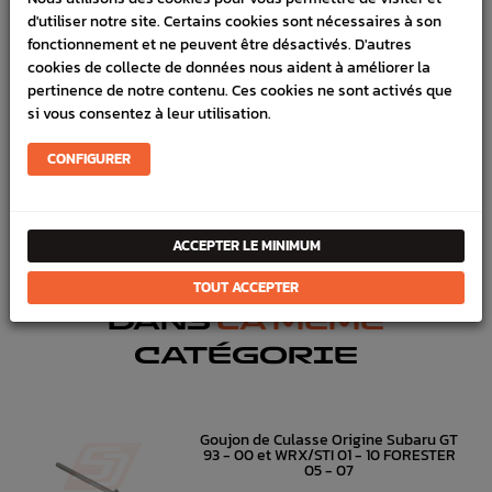
d'utiliser notre site. Certains cookies sont nécessaires à son
SCHÉMA CONSTRUCTEUR
fonctionnement et ne peuvent être désactivés. D'autres
cookies de collecte de données nous aident à améliorer la
Marque :
SUBARU
pertinence de notre contenu. Ces cookies ne sont activés que
Référence :
1119
si vous consentez à leur utilisation.
En stock :
15
CONFIGURER
FICHE TECHNIQUE
Haut moteur
Joints & pâte
ACCEPTER LE MINIMUM
TOUT ACCEPTER
DANS
LA MÊME
CATÉGORIE
Goujon de Culasse Origine Subaru GT
93 - 00 et WRX/STI 01 - 10 FORESTER
05 - 07