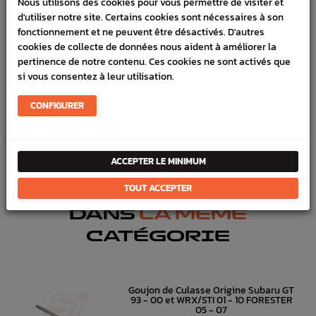
Nous utilisons des cookies pour vous permettre de visiter et
d'utiliser notre site. Certains cookies sont nécessaires à son
SCHÉMA CONSTRUCTEUR
fonctionnement et ne peuvent être désactivés. D'autres
cookies de collecte de données nous aident à améliorer la
Marque :
SUBARU
pertinence de notre contenu. Ces cookies ne sont activés que
si vous consentez à leur utilisation.
Référence :
3334
En stock :
1
CONFIGURER
FICHE TECHNIQUE
Bas moteur
Joints & pâte
ACCEPTER LE MINIMUM
TOUT ACCEPTER
DANS
LA MÊME
CATÉGORIE
Goujon de Culasse Origine Subaru GT
93 - 00 et WRX/STI 01 - 10 FORESTER
05 - 07