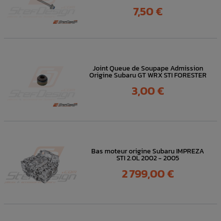
Prix
7,50 €
Joint Queue de Soupape Admission
Origine Subaru GT WRX STI FORESTER
Prix
3,00 €
Bas moteur origine Subaru IMPREZA
STI 2.0L 2002 - 2005
Prix
2 799,00 €