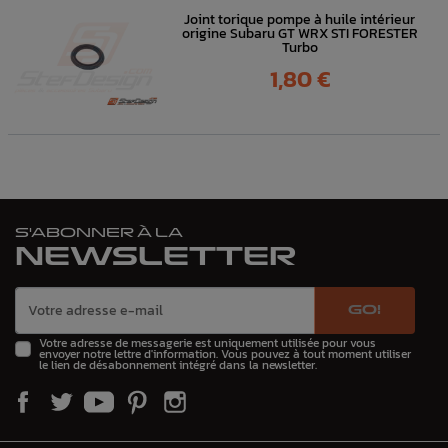
Joint torique pompe à huile intérieur
origine Subaru GT WRX STI FORESTER
Turbo
Prix
1,80 €
S'ABONNER À LA
NEWSLETTER
GO!
Votre adresse de messagerie est uniquement utilisée pour vous
envoyer notre lettre d'information. Vous pouvez à tout moment utiliser
le lien de désabonnement intégré dans la newsletter.