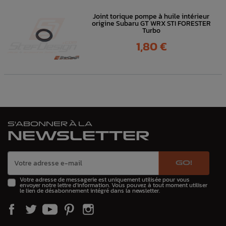
Joint torique pompe à huile intérieur
origine Subaru GT WRX STI FORESTER
Turbo
Prix
1,80 €
S'ABONNER À LA
NEWSLETTER
GO!
Votre adresse de messagerie est uniquement utilisée pour vous
envoyer notre lettre d'information. Vous pouvez à tout moment utiliser
le lien de désabonnement intégré dans la newsletter.