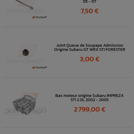
05 - 07
Prix
7,50 €
Joint Queue de Soupape Admission
Origine Subaru GT WRX STI FORESTER
Prix
3,00 €
Bas moteur origine Subaru IMPREZA
STI 2.0L 2002 - 2005
Prix
2 799,00 €