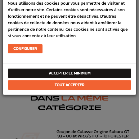
LIVRAISON
Nous utilisons des cookies pour vous permettre de visiter et
d'utiliser notre site. Certains cookies sont nécessaires à son
VÉHICULES COMPATIBLE
fonctionnement et ne peuvent être désactivés. D'autres
cookies de collecte de données nous aident à améliorer la
SCHÉMA CONSTRUCTEUR
pertinence de notre contenu. Ces cookies ne sont activés que
si vous consentez à leur utilisation.
Marque :
SUBARU
Référence :
1104
CONFIGURER
FICHE TECHNIQUE
Bas moteur
Carters & crépine
ACCEPTER LE MINIMUM
TOUT ACCEPTER
DANS
LA MÊME
CATÉGORIE
Goujon de Culasse Origine Subaru GT
93 - 00 et WRX/STI 01 - 10 FORESTER