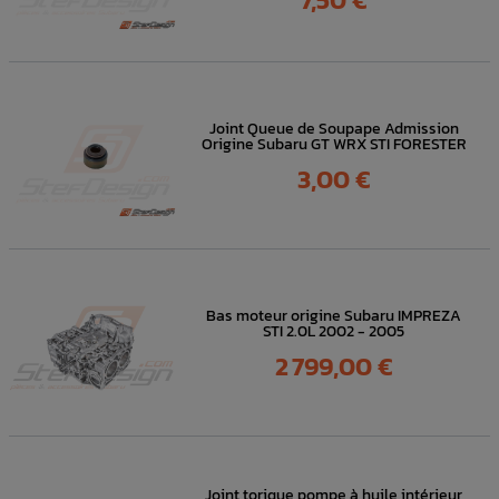
Joint Queue de Soupape Admission
Origine Subaru GT WRX STI FORESTER
Prix
3,00 €
Bas moteur origine Subaru IMPREZA
STI 2.0L 2002 - 2005
Prix
2 799,00 €
Joint torique pompe à huile intérieur