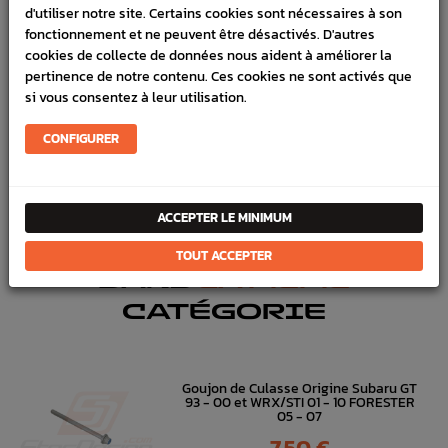
d'utiliser notre site. Certains cookies sont nécessaires à son
VÉHICULES COMPATIBLE
fonctionnement et ne peuvent être désactivés. D'autres
cookies de collecte de données nous aident à améliorer la
Marque :
MOTUL
pertinence de notre contenu. Ces cookies ne sont activés que
Référence :
2789
si vous consentez à leur utilisation.
En stock :
2
CONFIGURER
FICHE TECHNIQUE
Entretien
Fluides & Additifs
ACCEPTER LE MINIMUM
TOUT ACCEPTER
DANS
LA MÊME
CATÉGORIE
Goujon de Culasse Origine Subaru GT
93 - 00 et WRX/STI 01 - 10 FORESTER
05 - 07
Prix
7,50 €